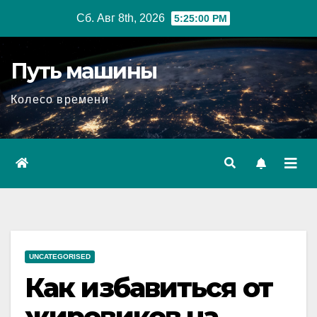
Перейти
Сб. Авг 8th, 2026
5:25:01 PM
к
содержимому
Путь машины
Колесо времени
UNCATEGORISED
Как избавиться от
жировиков на