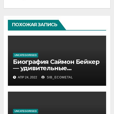
ПОХОЖАЯ ЗАПИСЬ
UNCATEGORISED
Биография Саймон Бейкер
— удивительные
подробности из жизни
АПР 24, 2022
SIB_ECOMETAL
актера, которые вы
обязательно хотели знать!
UNCATEGORISED