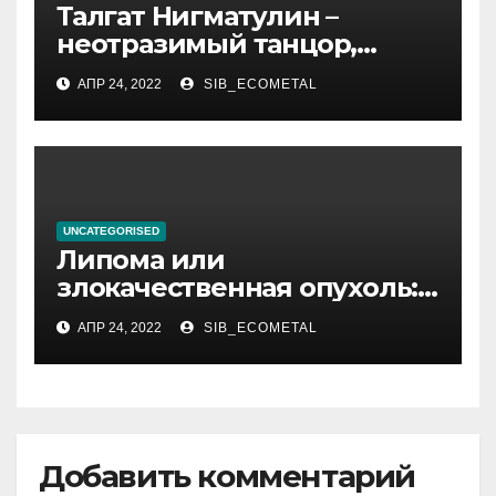
Талгат Нигматулин –
неотразимый танцор,
непревзойденный
АПР 24, 2022
SIB_ECOMETAL
постановщик хореографии,
великолепный актер и
славный, положительный
человек
UNCATEGORISED
Липома или
злокачественная опухоль:
как отличить
АПР 24, 2022
SIB_ECOMETAL
Добавить комментарий