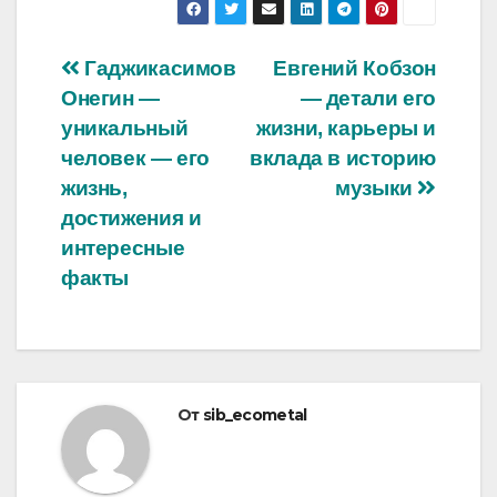
Навигация
Гаджикасимов
Евгений Кобзон
Онегин —
— детали его
по
уникальный
жизни, карьеры и
записям
человек — его
вклада в историю
жизнь,
музыки
достижения и
интересные
факты
От
sib_ecometal