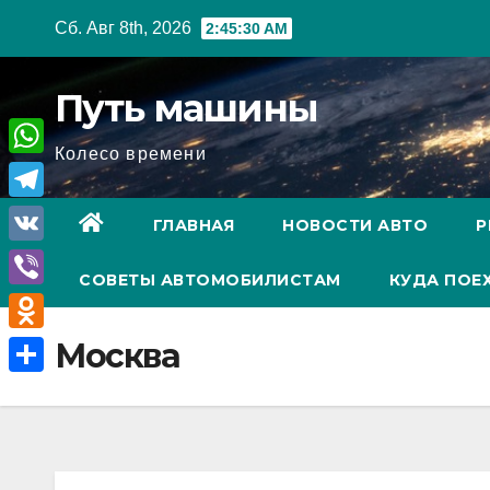
Перейти
Сб. Авг 8th, 2026
2:45:31 AM
к
содержимому
Путь машины
Колесо времени
W
h
T
ГЛАВНАЯ
НОВОСТИ АВТО
Р
a
e
V
t
СОВЕТЫ АВТОМОБИЛИСТАМ
КУДА ПОЕ
l
K
V
s
e
i
A
O
Москва
g
b
p
d
r
О
e
p
n
a
т
r
o
m
п
k