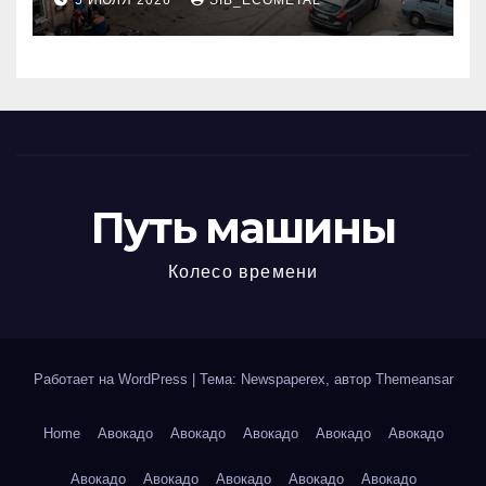
5 ИЮЛЯ 2026
SIB_ECOMETAL
МКАД
Путь машины
Колесо времени
Работает на WordPress
|
Тема: Newspaperex, автор
Themeansar
Home
Авокадо
Авокадо
Авокадо
Авокадо
Авокадо
Авокадо
Авокадо
Авокадо
Авокадо
Авокадо