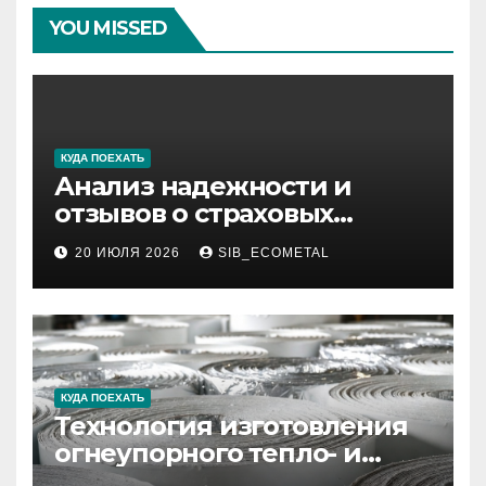
YOU MISSED
КУДА ПОЕХАТЬ
Анализ надежности и
отзывов о страховых
компаниях по итогам 2026
20 ИЮЛЯ 2026
SIB_ECOMETAL
года
КУДА ПОЕХАТЬ
Технология изготовления
огнеупорного тепло- и
звукоизоляционного