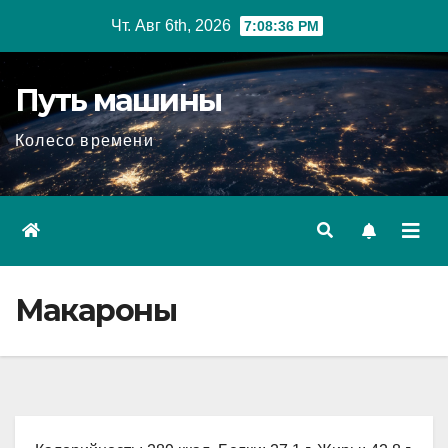
Перейти
Чт. Авг 6th, 2026
7:08:37 PM
к
содержимому
Путь машины
Колесо времени
Макароны