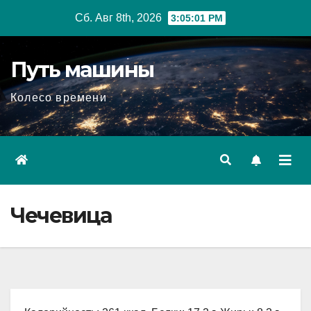
Перейти
Сб. Авг 8th, 2026
3:05:02 PM
к
содержимому
Путь машины
Колесо времени
Чечевица