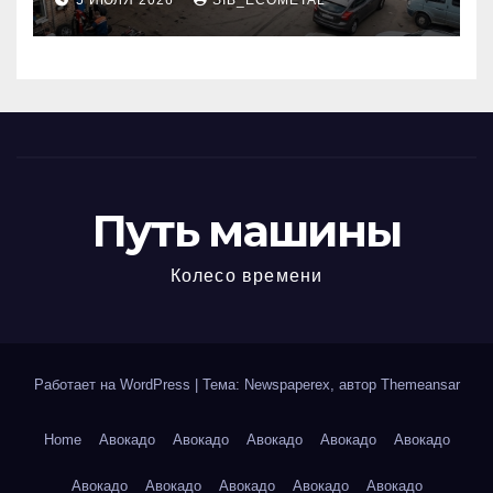
5 ИЮЛЯ 2026
SIB_ECOMETAL
МКАД
Путь машины
Колесо времени
Работает на WordPress
|
Тема: Newspaperex, автор
Themeansar
Home
Авокадо
Авокадо
Авокадо
Авокадо
Авокадо
Авокадо
Авокадо
Авокадо
Авокадо
Авокадо