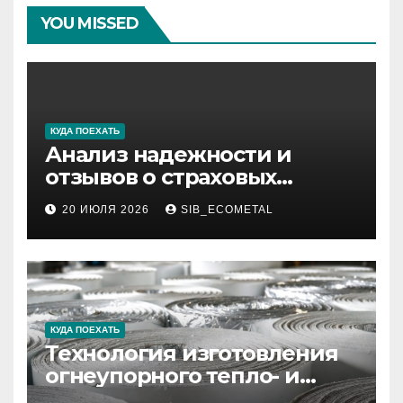
YOU MISSED
КУДА ПОЕХАТЬ
Анализ надежности и
отзывов о страховых
компаниях по итогам 2026
20 ИЮЛЯ 2026
SIB_ECOMETAL
года
КУДА ПОЕХАТЬ
Технология изготовления
огнеупорного тепло- и
звукоизоляционного