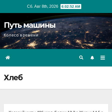
Перейти
Сб. Авг 8th, 2026
6:02:54 AM
к
содержимому
Путь машины
Колесо времени
Хлеб