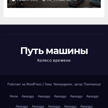
5 ИЮЛЯ 2026
SIB_ECOMETAL
МКАД
Путь машины
Колесо времени
Работает на WordPress
|
Тема: Newspaperex, автор
Themeansar
Home
Авокадо
Авокадо
Авокадо
Авокадо
Авокадо
Авокадо
Авокадо
Авокадо
Авокадо
Авокадо