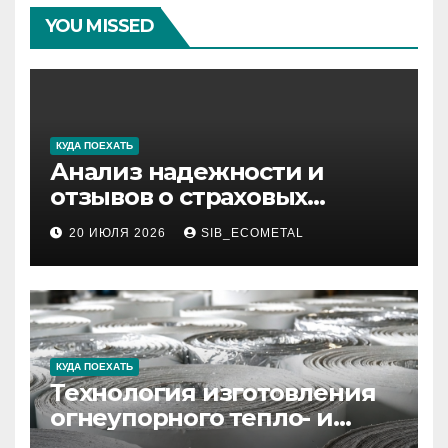
YOU MISSED
КУДА ПОЕХАТЬ
Анализ надежности и
отзывов о страховых
компаниях по итогам 2026
20 ИЮЛЯ 2026
SIB_ECOMETAL
года
КУДА ПОЕХАТЬ
Технология изготовления
огнеупорного тепло- и
звукоизоляционного