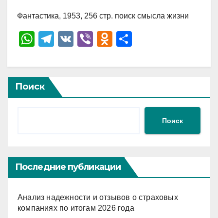
Фантастика, 1953, 256 стр. поиск смысла жизни
W
T
V
Vi
O
О
h
el
K
b
d
тп
at
e
er
n
р
s
gr
o
а
Поиск
A
a
kl
в
p
m
a
и
Поиск
p
ss
ть
ni
ki
Последние публикации
Анализ надежности и отзывов о страховых
компаниях по итогам 2026 года