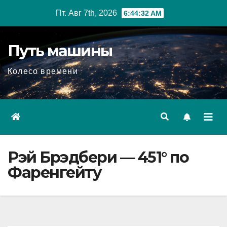
Перейти
Пт. Авг 7th, 2026
6:44:33 AM
к
содержимому
Путь машины
Колесо времени
Рэй Брэдбери — 451° по
Фаренгейту