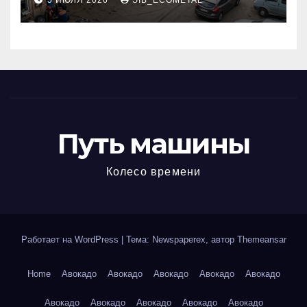
5 ИЮЛЯ 2026
SIB_ECOMETAL
МКАД
Путь машины
Колесо времени
Работает на WordPress
|
Тема: Newspaperex, автор
Themeansar
Home
Авокадо
Авокадо
Авокадо
Авокадо
Авокадо
Авокадо
Авокадо
Авокадо
Авокадо
Авокадо