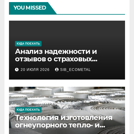
YOU MISSED
КУДА ПОЕХАТЬ
Анализ надежности и
отзывов о страховых
компаниях по итогам 2026
20 ИЮЛЯ 2026
SIB_ECOMETAL
года
КУДА ПОЕХАТЬ
Технология изготовления
огнеупорного тепло- и
звукоизоляционного