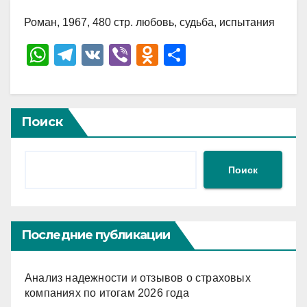
Роман, 1967, 480 стр. любовь, судьба, испытания
W
T
V
Vi
O
О
h
el
K
b
d
тп
at
e
er
n
р
s
gr
o
а
Поиск
A
a
kl
в
p
m
a
и
Поиск
p
ss
ть
ni
ki
Последние публикации
Анализ надежности и отзывов о страховых
компаниях по итогам 2026 года