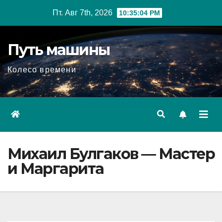
Перейти
Пт. Авг 7th, 2026
10:35:05 PM
к
содержимому
Путь машины
Колесо времени
Михаил Булгаков — Мастер
и Маргарита