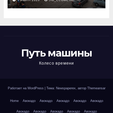
5 ИЮЛЯ 2026
SIB_ECOMETAL
МКАД
Путь машины
Колесо времени
Работает на WordPress
|
Тема: Newspaperex, автор
Themeansar
Home
Авокадо
Авокадо
Авокадо
Авокадо
Авокадо
Авокадо
Авокадо
Авокадо
Авокадо
Авокадо