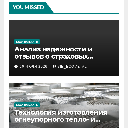
YOU MISSED
КУДА ПОЕХАТЬ
Анализ надежности и
отзывов о страховых
компаниях по итогам 2026
20 ИЮЛЯ 2026
SIB_ECOMETAL
года
КУДА ПОЕХАТЬ
Технология изготовления
огнеупорного тепло- и
звукоизоляционного