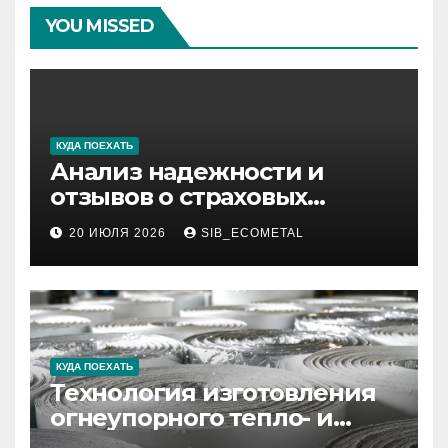
YOU MISSED
КУДА ПОЕХАТЬ
Анализ надежности и
отзывов о страховых
компаниях по итогам 2026
20 ИЮЛЯ 2026
SIB_ECOMETAL
года
КУДА ПОЕХАТЬ
Технология изготовления
огнеупорного тепло- и
звукоизоляционного