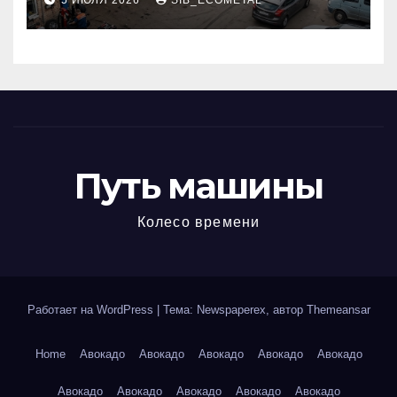
5 ИЮЛЯ 2026
SIB_ECOMETAL
МКАД
Путь машины
Колесо времени
Работает на WordPress
|
Тема: Newspaperex, автор
Themeansar
Home
Авокадо
Авокадо
Авокадо
Авокадо
Авокадо
Авокадо
Авокадо
Авокадо
Авокадо
Авокадо