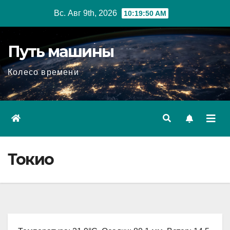
Перейти
Вс. Авг 9th, 2026
10:19:51 AM
к
содержимому
Путь машины
Колесо времени
Токио