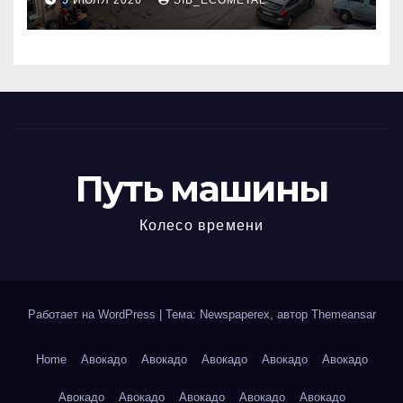
5 ИЮЛЯ 2026
SIB_ECOMETAL
МКАД
Путь машины
Колесо времени
Работает на WordPress
|
Тема: Newspaperex, автор
Themeansar
Home
Авокадо
Авокадо
Авокадо
Авокадо
Авокадо
Авокадо
Авокадо
Авокадо
Авокадо
Авокадо