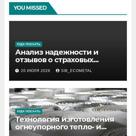
YOU MISSED
КУДА ПОЕХАТЬ
Анализ надежности и
отзывов о страховых
компаниях по итогам 2026
20 ИЮЛЯ 2026
SIB_ECOMETAL
года
КУДА ПОЕХАТЬ
Технология изготовления
огнеупорного тепло- и
звукоизоляционного