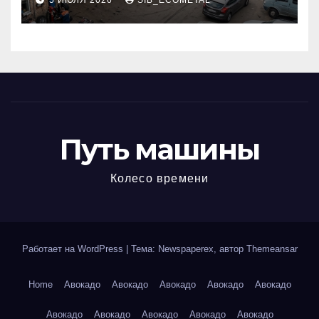
5 ИЮЛЯ 2026
SIB_ECOMETAL
МКАД
Путь машины
Колесо времени
Работает на WordPress
|
Тема: Newspaperex, автор
Themeansar
Home
Авокадо
Авокадо
Авокадо
Авокадо
Авокадо
Авокадо
Авокадо
Авокадо
Авокадо
Авокадо