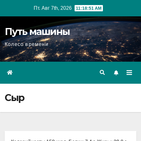
Перейти
Пт. Авг 7th, 2026
11:18:52 AM
к
содержимому
Путь машины
Колесо времени
Сыр