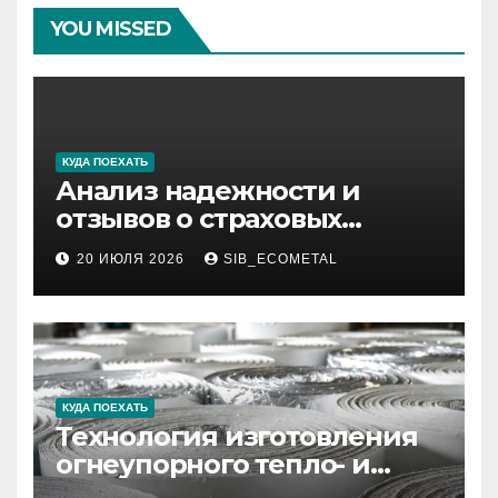
YOU MISSED
КУДА ПОЕХАТЬ
Анализ надежности и
отзывов о страховых
компаниях по итогам 2026
20 ИЮЛЯ 2026
SIB_ECOMETAL
года
КУДА ПОЕХАТЬ
Технология изготовления
огнеупорного тепло- и
звукоизоляционного