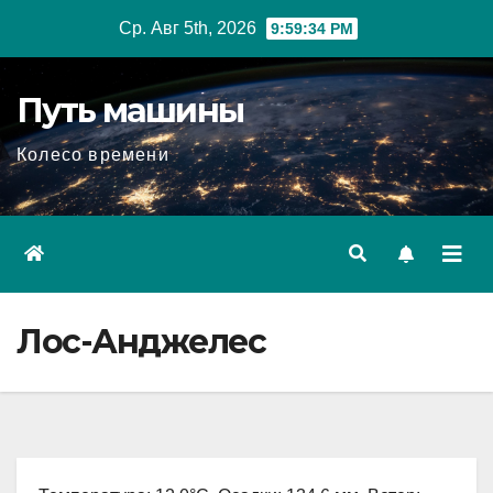
Перейти
Ср. Авг 5th, 2026
9:59:35 PM
к
содержимому
Путь машины
Колесо времени
Лос-Анджелес