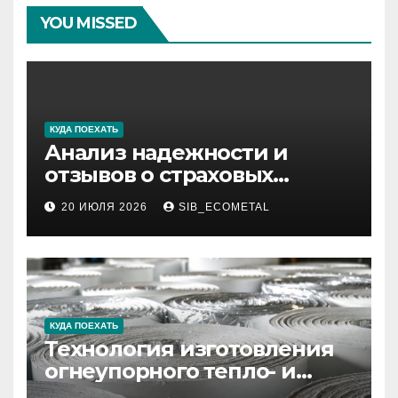
YOU MISSED
КУДА ПОЕХАТЬ
Анализ надежности и
отзывов о страховых
компаниях по итогам 2026
20 ИЮЛЯ 2026
SIB_ECOMETAL
года
КУДА ПОЕХАТЬ
Технология изготовления
огнеупорного тепло- и
звукоизоляционного