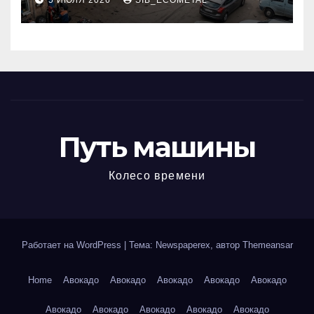
5 ИЮЛЯ 2026
SIB_ECOMETAL
МКАД
Путь машины
Колесо времени
Работает на WordPress
|
Тема: Newspaperex, автор
Themeansar
Home
Авокадо
Авокадо
Авокадо
Авокадо
Авокадо
Авокадо
Авокадо
Авокадо
Авокадо
Авокадо