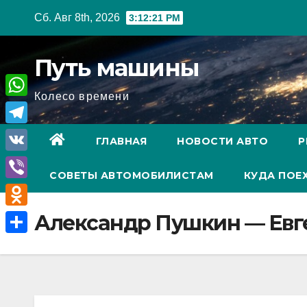
Перейти
Сб. Авг 8th, 2026
3:12:22 PM
к
содержимому
Путь машины
Колесо времени
W
h
T
ГЛАВНАЯ
НОВОСТИ АВТО
Р
a
e
V
t
СОВЕТЫ АВТОМОБИЛИСТАМ
КУДА ПОЕ
l
K
V
s
e
i
A
O
Александр Пушкин — Евг
g
b
p
d
r
О
e
p
n
a
т
r
o
m
п
k