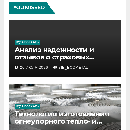
YOU MISSED
КУДА ПОЕХАТЬ
Анализ надежности и
отзывов о страховых
компаниях по итогам 2026
20 ИЮЛЯ 2026
SIB_ECOMETAL
года
КУДА ПОЕХАТЬ
Технология изготовления
огнеупорного тепло- и
звукоизоляционного