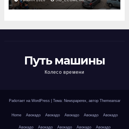
5 ИЮЛЯ 2026
SIB_ECOMETAL
МКАД
Путь машины
Колесо времени
Работает на WordPress
|
Тема: Newspaperex, автор
Themeansar
Home
Авокадо
Авокадо
Авокадо
Авокадо
Авокадо
Авокадо
Авокадо
Авокадо
Авокадо
Авокадо