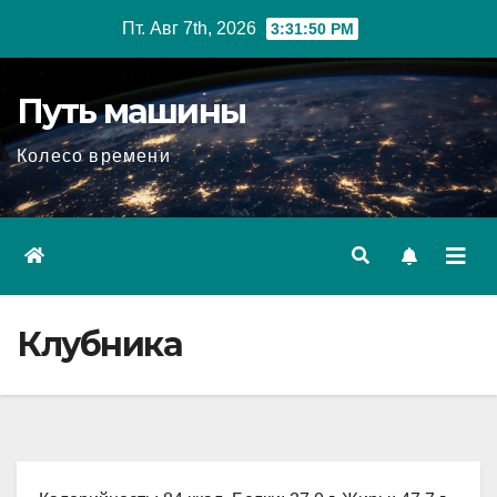
Перейти
Пт. Авг 7th, 2026
3:31:51 PM
к
содержимому
Путь машины
Колесо времени
Клубника