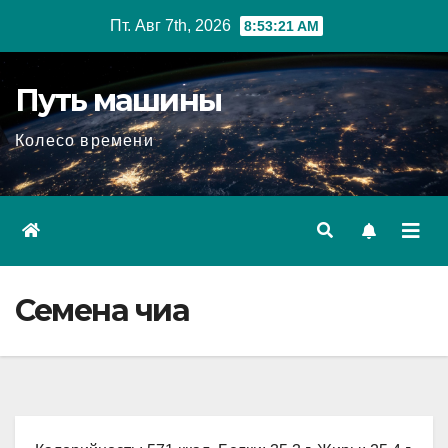
Перейти
Пт. Авг 7th, 2026
8:53:22 AM
к
содержимому
Путь машины
Колесо времени
Семена чиа