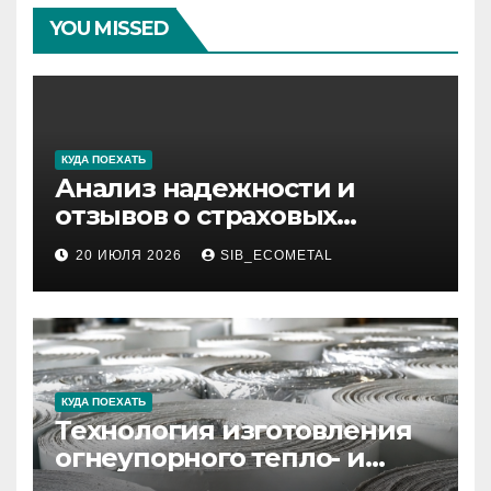
YOU MISSED
КУДА ПОЕХАТЬ
Анализ надежности и
отзывов о страховых
компаниях по итогам 2026
20 ИЮЛЯ 2026
SIB_ECOMETAL
года
КУДА ПОЕХАТЬ
Технология изготовления
огнеупорного тепло- и
звукоизоляционного