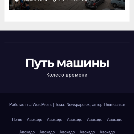
5 ИЮЛЯ 2026
SIB_ECOMETAL
МКАД
Путь машины
Колесо времени
Работает на WordPress
|
Тема: Newspaperex, автор
Themeansar
Home
Авокадо
Авокадо
Авокадо
Авокадо
Авокадо
Авокадо
Авокадо
Авокадо
Авокадо
Авокадо