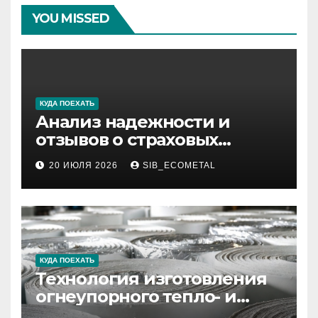
YOU MISSED
КУДА ПОЕХАТЬ
Анализ надежности и
отзывов о страховых
компаниях по итогам 2026
20 ИЮЛЯ 2026
SIB_ECOMETAL
года
КУДА ПОЕХАТЬ
Технология изготовления
огнеупорного тепло- и
звукоизоляционного