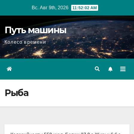
Перейти
Вс. Авг 9th, 2026
11:52:03 AM
к
содержимому
Путь машины
Колесо времени
Рыба