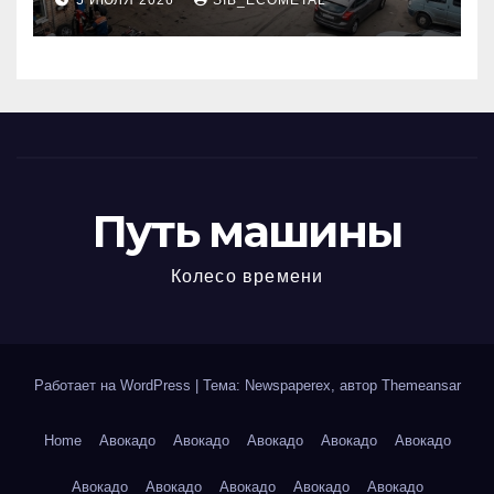
5 ИЮЛЯ 2026
SIB_ECOMETAL
МКАД
Путь машины
Колесо времени
Работает на WordPress
|
Тема: Newspaperex, автор
Themeansar
Home
Авокадо
Авокадо
Авокадо
Авокадо
Авокадо
Авокадо
Авокадо
Авокадо
Авокадо
Авокадо