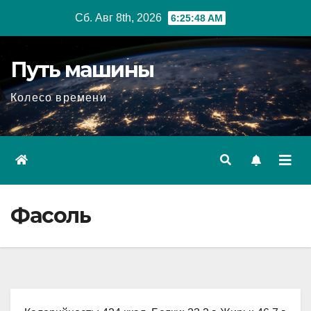
Перейти
Сб. Авг 8th, 2026
6:25:49 AM
к
содержимому
Путь машины
Колесо времени
Фасоль