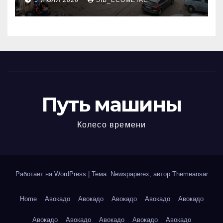
5 ИЮЛЯ 2026
SIB_ECOMETAL
МКАД
Путь машины
Колесо времени
Работает на WordPress
|
Тема: Newspaperex, автор
Themeansar
Home
Авокадо
Авокадо
Авокадо
Авокадо
Авокадо
Авокадо
Авокадо
Авокадо
Авокадо
Авокадо