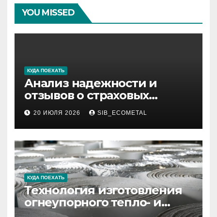
YOU MISSED
КУДА ПОЕХАТЬ
Анализ надежности и
отзывов о страховых
компаниях по итогам 2026
20 ИЮЛЯ 2026
SIB_ECOMETAL
года
КУДА ПОЕХАТЬ
Технология изготовления
огнеупорного тепло- и
звукоизоляционного