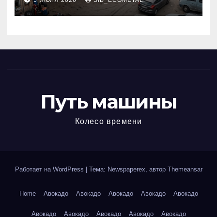
5 ИЮЛЯ 2026
SIB_ECOMETAL
МКАД
Путь машины
Колесо времени
Работает на WordPress
|
Тема: Newspaperex, автор
Themeansar
Home
Авокадо
Авокадо
Авокадо
Авокадо
Авокадо
Авокадо
Авокадо
Авокадо
Авокадо
Авокадо