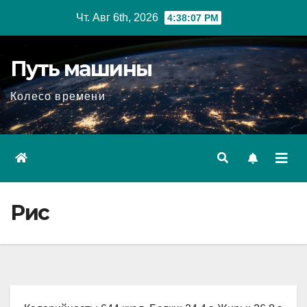
Перейти
Чт. Авг 6th, 2026
4:38:08 PM
к
содержимому
Путь машины
Колесо времени
Рис