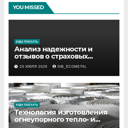
YOU MISSED
КУДА ПОЕХАТЬ
Анализ надежности и
отзывов о страховых
компаниях по итогам 2026
20 ИЮЛЯ 2026
SIB_ECOMETAL
года
КУДА ПОЕХАТЬ
Технология изготовления
огнеупорного тепло- и
звукоизоляционного