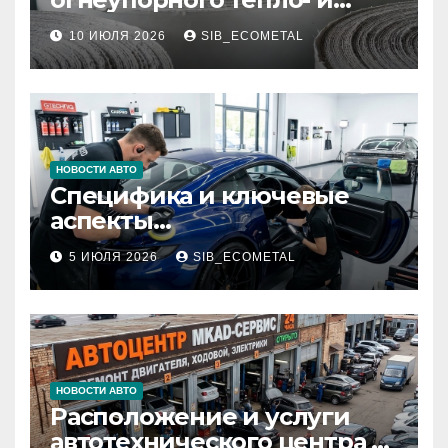
звукоизоляционного
10 ИЮЛЯ 2026
SIB_ECOMETAL
картона МКРК-500 из
муллитокремнеземистого
волокна
НОВОСТИ АВТО
Специфика и ключевые
аспекты
профессионального
5 ИЮЛЯ 2026
SIB_ECOMETAL
детейлинга кузова и
салона
НОВОСТИ АВТО
Расположение и услуги
автотехнического центра в