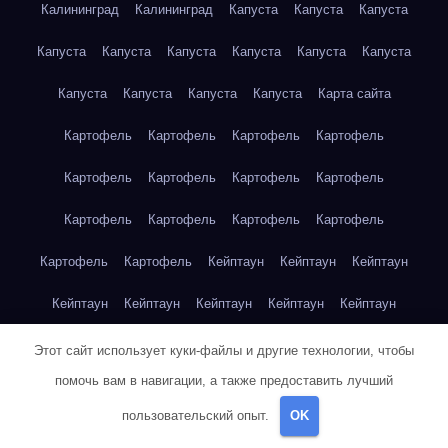
Калининград
Калининград
Капуста
Капуста
Капуста
Капуста
Капуста
Капуста
Капуста
Капуста
Капуста
Капуста
Капуста
Капуста
Капуста
Карта сайта
Картофель
Картофель
Картофель
Картофель
Картофель
Картофель
Картофель
Картофель
Картофель
Картофель
Картофель
Картофель
Картофель
Картофель
Кейптаун
Кейптаун
Кейптаун
Кейптаун
Кейптаун
Кейптаун
Кейптаун
Кейптаун
Кейптаун
Кейптаун
Кейптаун
Кейптаун
Кейптаун
Этот сайт использует куки-файлы и другие технологии, чтобы
помочь вам в навигации, а также предоставить лучший
Кейптаун
Кейптаун
Кейптаун
Кейптаун
Кейптаун
пользовательский опыт.
OK
Клубника
Клубника
Клубника
Клубника
Клубника