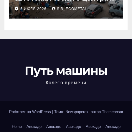
районе 84-го километра
5 ИЮЛЯ 2026
SIB_ECOMETAL
МКАД
Путь машины
Колесо времени
Работает на WordPress
|
Тема: Newspaperex, автор
Themeansar
Home
Авокадо
Авокадо
Авокадо
Авокадо
Авокадо