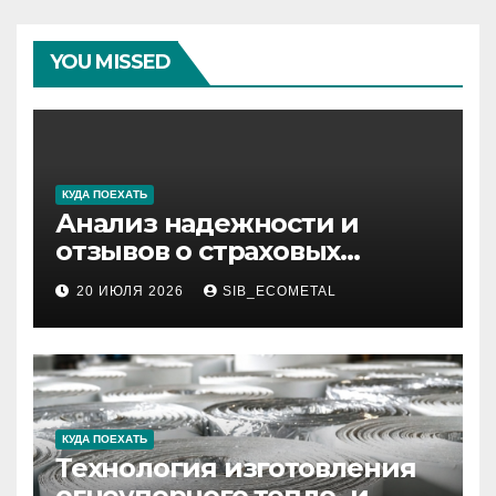
YOU MISSED
КУДА ПОЕХАТЬ
Анализ надежности и
отзывов о страховых
компаниях по итогам 2026
20 ИЮЛЯ 2026
SIB_ECOMETAL
года
КУДА ПОЕХАТЬ
Технология изготовления
огнеупорного тепло- и