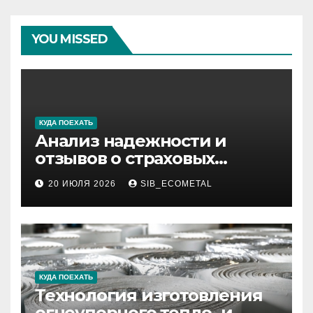
YOU MISSED
КУДА ПОЕХАТЬ
Анализ надежности и
отзывов о страховых
компаниях по итогам 2026
20 ИЮЛЯ 2026
SIB_ECOMETAL
года
КУДА ПОЕХАТЬ
Технология изготовления
огнеупорного тепло- и