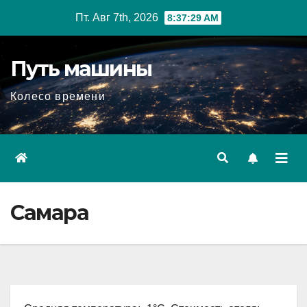
Перейти
Пт. Авг 7th, 2026
8:37:30 AM
к
содержимому
Путь машины
Колесо времени
Самара