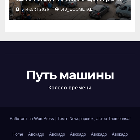
районе 84-го километра
5 ИЮЛЯ 2026
SIB_ECOMETAL
МКАД
Путь машины
Колесо времени
Работает на WordPress
|
Тема: Newspaperex, автор
Themeansar
Home
Авокадо
Авокадо
Авокадо
Авокадо
Авокадо