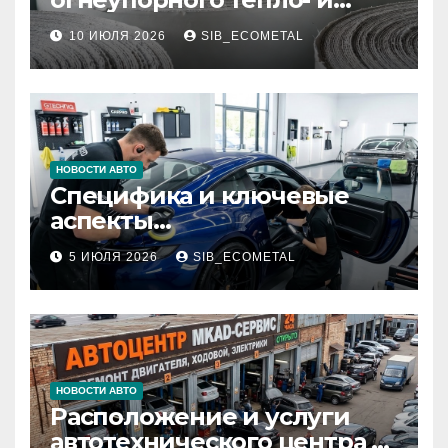
звукоизоляционного
10 ИЮЛЯ 2026
SIB_ECOMETAL
картона МКРК-500 из
муллитокремнеземистого
волокна
НОВОСТИ АВТО
Специфика и ключевые
аспекты
профессионального
5 ИЮЛЯ 2026
SIB_ECOMETAL
детейлинга кузова и
салона
НОВОСТИ АВТО
Расположение и услуги
автотехнического центра в