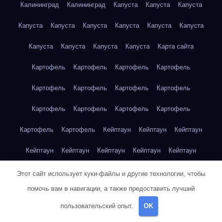
Калининград
Калининград
Капуста
Капуста
Капуста
Капуста
Капуста
Капуста
Капуста
Капуста
Капуста
Капуста
Капуста
Капуста
Капуста
Карта сайта
Картофель
Картофель
Картофель
Картофель
Картофель
Картофель
Картофель
Картофель
Картофель
Картофель
Картофель
Картофель
Картофель
Картофель
Кейптаун
Кейптаун
Кейптаун
Кейптаун
Кейптаун
Кейптаун
Кейптаун
Кейптаун
Кейптаун
Кейптаун
Кейптаун
Кейптаун
Кейптаун
Этот сайт использует куки-файлы и другие технологии, чтобы
помочь вам в навигации, а также предоставить лучший
Кейптаун
Кейптаун
Кейптаун
Кейптаун
Кейптаун
пользовательский опыт.
OK
Клубника
Клубника
Клубника
Клубника
Клубника