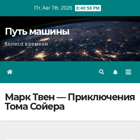
Перейти
Пт. Авг 7th, 2026
8:40:59 PM
к
содержимому
Путь машины
Колесо времени
Марк Твен — Приключения
Тома Сойера