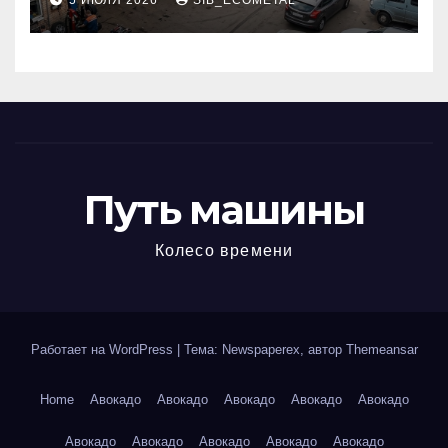
5 ИЮЛЯ 2026
SIB_ECOMETAL
МКАД
Путь машины
Колесо времени
Работает на WordPress
|
Тема: Newspaperex, автор
Themeansar
Home
Авокадо
Авокадо
Авокадо
Авокадо
Авокадо
Авокадо
Авокадо
Авокадо
Авокадо
Авокадо