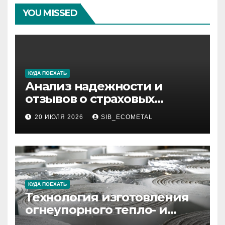
YOU MISSED
КУДА ПОЕХАТЬ
Анализ надежности и
отзывов о страховых
компаниях по итогам 2026
20 ИЮЛЯ 2026
SIB_ECOMETAL
года
КУДА ПОЕХАТЬ
Технология изготовления
огнеупорного тепло- и
звукоизоляционного