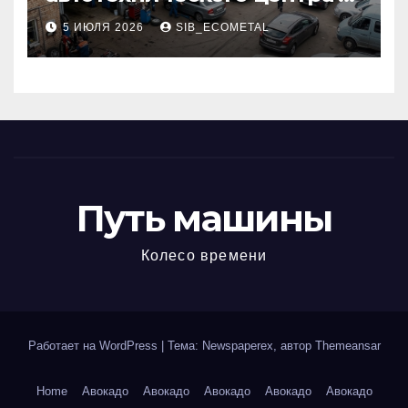
районе 84-го километра
5 ИЮЛЯ 2026
SIB_ECOMETAL
МКАД
Путь машины
Колесо времени
Работает на WordPress
|
Тема: Newspaperex, автор
Themeansar
Home
Авокадо
Авокадо
Авокадо
Авокадо
Авокадо