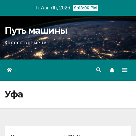
Перейти
Пт. Авг 7th, 2026
9:03:07 PM
к
содержимому
Путь машины
Колесо времени
Уфа