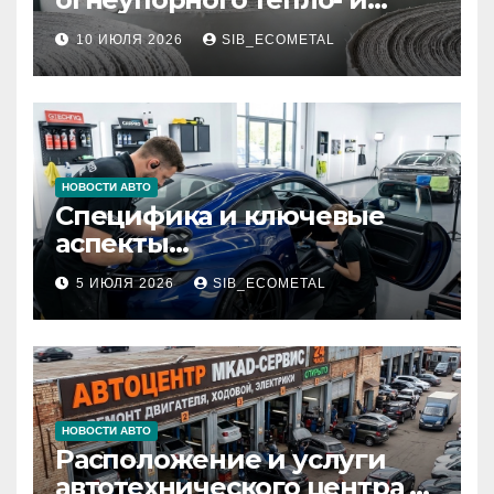
звукоизоляционного
10 ИЮЛЯ 2026
SIB_ECOMETAL
картона МКРК-500 из
муллитокремнеземистого
волокна
НОВОСТИ АВТО
Специфика и ключевые
аспекты
профессионального
5 ИЮЛЯ 2026
SIB_ECOMETAL
детейлинга кузова и
салона
НОВОСТИ АВТО
Расположение и услуги
автотехнического центра в