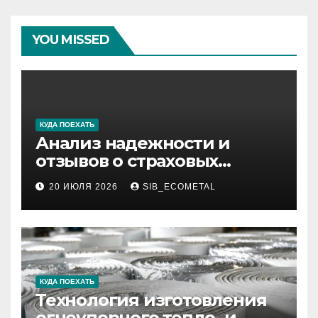
YOU MISSED
КУДА ПОЕХАТЬ
Анализ надежности и
отзывов о страховых
компаниях по итогам 2026
20 ИЮЛЯ 2026
SIB_ECOMETAL
года
КУДА ПОЕХАТЬ
Технология изготовления
огнеупорного тепло- и