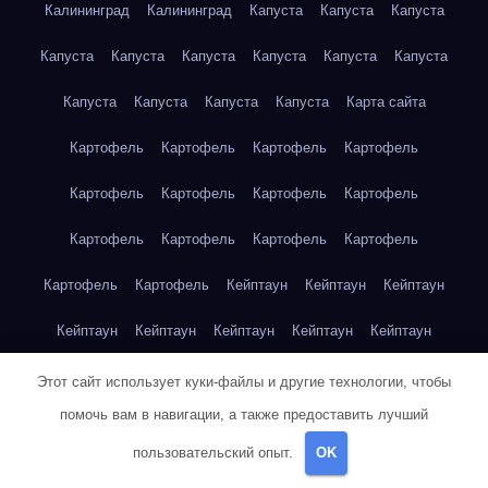
Калининград
Калининград
Капуста
Капуста
Капуста
Капуста
Капуста
Капуста
Капуста
Капуста
Капуста
Капуста
Капуста
Капуста
Капуста
Карта сайта
Картофель
Картофель
Картофель
Картофель
Картофель
Картофель
Картофель
Картофель
Картофель
Картофель
Картофель
Картофель
Картофель
Картофель
Кейптаун
Кейптаун
Кейптаун
Кейптаун
Кейптаун
Кейптаун
Кейптаун
Кейптаун
Кейптаун
Кейптаун
Кейптаун
Кейптаун
Кейптаун
Этот сайт использует куки-файлы и другие технологии, чтобы
помочь вам в навигации, а также предоставить лучший
Кейптаун
Кейптаун
Кейптаун
Кейптаун
Кейптаун
пользовательский опыт.
OK
Клубника
Клубника
Клубника
Клубника
Клубника