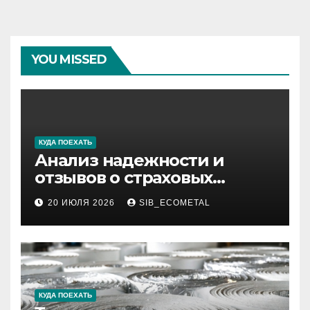
YOU MISSED
КУДА ПОЕХАТЬ
Анализ надежности и
отзывов о страховых
компаниях по итогам 2026
20 ИЮЛЯ 2026
SIB_ECOMETAL
года
КУДА ПОЕХАТЬ