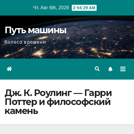
Перейти
Чт. Авг 6th, 2026
2:54:30 AM
к
содержимому
Путь машины
Колесо времени
Дж. К. Роулинг — Гарри
Поттер и философский
камень