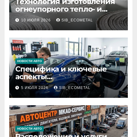
Технология изготовления
огнеупорного тепло- и
звукоизоляционного
10 ИЮЛЯ 2026
SIB_ECOMETAL
картона МКРК-500 из
муллитокремнеземистого
волокна
НОВОСТИ АВТО
Специфика и ключевые
аспекты
профессионального
5 ИЮЛЯ 2026
SIB_ECOMETAL
детейлинга кузова и
салона
НОВОСТИ АВТО
Расположение и услуги