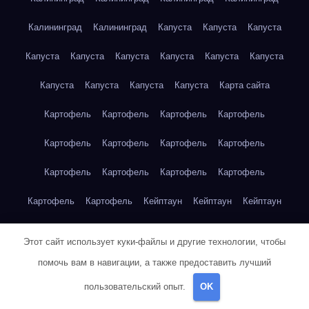
Калининград
Калининград
Капуста
Капуста
Капуста
Капуста
Капуста
Капуста
Капуста
Капуста
Капуста
Капуста
Капуста
Капуста
Капуста
Карта сайта
Картофель
Картофель
Картофель
Картофель
Картофель
Картофель
Картофель
Картофель
Картофель
Картофель
Картофель
Картофель
Картофель
Картофель
Кейптаун
Кейптаун
Кейптаун
Кейптаун
Кейптаун
Кейптаун
Кейптаун
Кейптаун
Этот сайт использует куки-файлы и другие технологии, чтобы
Кейптаун
Кейптаун
Кейптаун
Кейптаун
Кейптаун
помочь вам в навигации, а также предоставить лучший
пользовательский опыт.
OK
Кейптаун
Кейптаун
Кейптаун
Кейптаун
Кейптаун