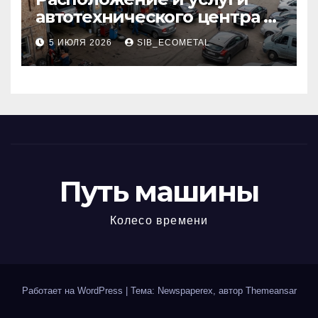
автотехнического центра в
районе 84-го километра
5 ИЮЛЯ 2026
SIB_ECOMETAL
МКАД
Путь машины
Колесо времени
Работает на WordPress
|
Тема: Newspaperex, автор
Themeansar