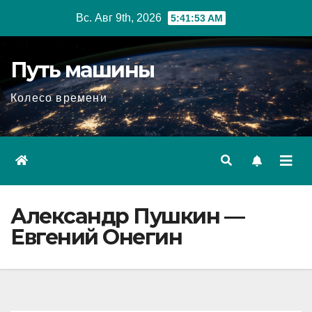
Перейти
Вс. Авг 9th, 2026
5:41:54 AM
к
содержимому
Путь машины
Колесо времени
Александр Пушкин —
Евгений Онегин