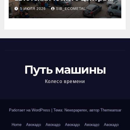
районе 84-го километра
5 ИЮЛЯ 2026
SIB_ECOMETAL
МКАД
Путь машины
Колесо времени
Работает на WordPress
|
Тема: Newspaperex, автор
Themeansar
Home
Авокадо
Авокадо
Авокадо
Авокадо
Авокадо