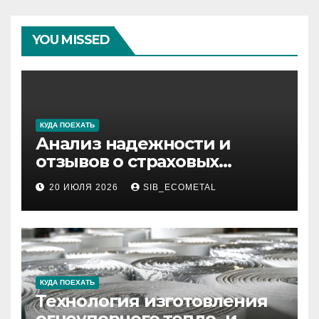
YOU MISSED
КУДА ПОЕХАТЬ
Анализ надежности и
отзывов о страховых
компаниях по итогам 2026
20 ИЮЛЯ 2026
SIB_ECOMETAL
года
КУДА ПОЕХАТЬ
Технология изготовления
огнеупорного тепло- и