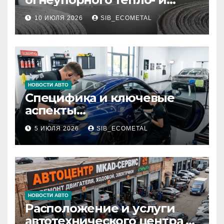
звукоизоляционного
10 ИЮЛЯ 2026
SIB_ECOMETAL
картона МКРК-500 из
муллитокремнеземистого
волокна
НОВОСТИ АВТО
Специфика и ключевые
аспекты
профессионального
5 ИЮЛЯ 2026
SIB_ECOMETAL
детейлинга кузова и
салона
НОВОСТИ АВТО
Расположение и услуги
автотехнического центра в