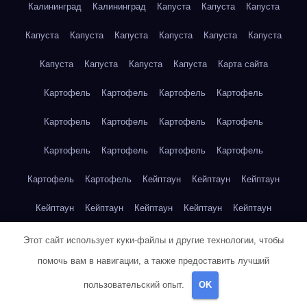
Калининград
Калининград
Капуста
Капуста
Капуста
Капуста
Капуста
Капуста
Капуста
Капуста
Капуста
Капуста
Капуста
Капуста
Капуста
Карта сайта
Картофель
Картофель
Картофель
Картофель
Картофель
Картофель
Картофель
Картофель
Картофель
Картофель
Картофель
Картофель
Картофель
Картофель
Кейптаун
Кейптаун
Кейптаун
Кейптаун
Кейптаун
Кейптаун
Кейптаун
Кейптаун
Кейптаун
Кейптаун
Кейптаун
Кейптаун
Кейптаун
Этот сайт использует куки-файлы и другие технологии, чтобы
помочь вам в навигации, а также предоставить лучший
Кейптаун
Кейптаун
Кейптаун
Кейптаун
Кейптаун
пользовательский опыт.
OK
Клубника
Клубника
Клубника
Клубника
Клубника