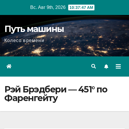
Перейти
Вс. Авг 9th, 2026
10:37:49 AM
к
содержимому
Путь машины
Колесо времени
Рэй Брэдбери — 451° по
Фаренгейту