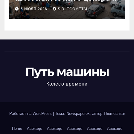
районе 84-го километра
5 ИЮЛЯ 2026
SIB_ECOMETAL
МКАД
Путь машины
Колесо времени
Работает на WordPress
|
Тема: Newspaperex, автор
Themeansar
Home
Авокадо
Авокадо
Авокадо
Авокадо
Авокадо