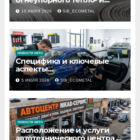
звукоизоляционного
10 ИЮЛЯ 2026
SIB_ECOMETAL
картона МКРК-500 из
муллитокремнеземистого
волокна
НОВОСТИ АВТО
Специфика и ключевые
аспекты
профессионального
5 ИЮЛЯ 2026
SIB_ECOMETAL
детейлинга кузова и
салона
НОВОСТИ АВТО
Расположение и услуги
автотехнического центра в