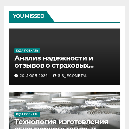
YOU MISSED
КУДА ПОЕХАТЬ
Анализ надежности и
отзывов о страховых
компаниях по итогам 2026
20 ИЮЛЯ 2026
SIB_ECOMETAL
года
КУДА ПОЕХАТЬ
Технология изготовления
огнеупорного тепло- и