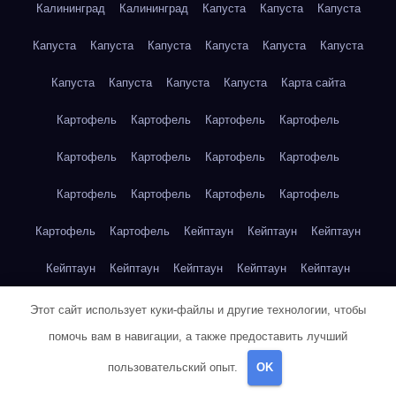
Калининград
Калининград
Капуста
Капуста
Капуста
Капуста
Капуста
Капуста
Капуста
Капуста
Капуста
Капуста
Капуста
Капуста
Капуста
Карта сайта
Картофель
Картофель
Картофель
Картофель
Картофель
Картофель
Картофель
Картофель
Картофель
Картофель
Картофель
Картофель
Картофель
Картофель
Кейптаун
Кейптаун
Кейптаун
Кейптаун
Кейптаун
Кейптаун
Кейптаун
Кейптаун
Кейптаун
Кейптаун
Кейптаун
Кейптаун
Кейптаун
Этот сайт использует куки-файлы и другие технологии, чтобы
помочь вам в навигации, а также предоставить лучший
Кейптаун
Кейптаун
Кейптаун
Кейптаун
Кейптаун
пользовательский опыт.
OK
Клубника
Клубника
Клубника
Клубника
Клубника