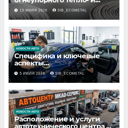
звукоизоляционного
10 ИЮЛЯ 2026
SIB_ECOMETAL
картона МКРК-500 из
муллитокремнеземистого
волокна
НОВОСТИ АВТО
Специфика и ключевые
аспекты
профессионального
5 ИЮЛЯ 2026
SIB_ECOMETAL
детейлинга кузова и
салона
НОВОСТИ АВТО
Расположение и услуги
автотехнического центра в