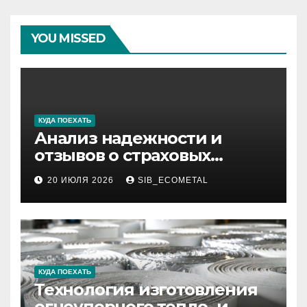
YOU MISSED
КУДА ПОЕХАТЬ
Анализ надежности и
отзывов о страховых
компаниях по итогам 2026
20 ИЮЛЯ 2026
SIB_ECOMETAL
года
КУДА ПОЕХАТЬ
Технология изготовления
огнеупорного тепло- и