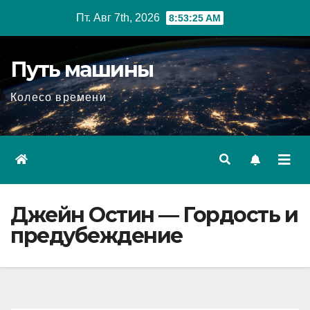
Перейти
Пт. Авг 7th, 2026
8:53:26 AM
к
содержимому
Путь машины
Колесо времени
Джейн Остин — Гордость и
предубеждение