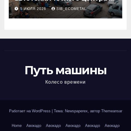
районе 84-го километра
5 ИЮЛЯ 2026
SIB_ECOMETAL
МКАД
Путь машины
Колесо времени
Работает на WordPress
|
Тема: Newspaperex, автор
Themeansar
Home
Авокадо
Авокадо
Авокадо
Авокадо
Авокадо