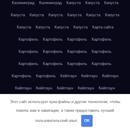
Калининград
Калининград
Капуста
Капуста
Капуста
Капуста
Капуста
Капуста
Капуста
Капуста
Капуста
Капуста
Капуста
Капуста
Капуста
Карта сайта
Картофель
Картофель
Картофель
Картофель
Картофель
Картофель
Картофель
Картофель
Картофель
Картофель
Картофель
Картофель
Картофель
Картофель
Кейптаун
Кейптаун
Кейптаун
Кейптаун
Кейптаун
Кейптаун
Кейптаун
Кейптаун
Кейптаун
Кейптаун
Кейптаун
Кейптаун
Кейптаун
Этот сайт использует куки-файлы и другие технологии, чтобы
помочь вам в навигации, а также предоставить лучший
Кейптаун
Кейптаун
Кейптаун
Кейптаун
Кейптаун
пользовательский опыт.
OK
Клубника
Клубника
Клубника
Клубника
Клубника