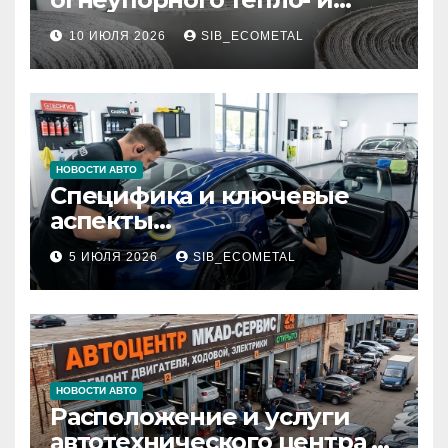
звукоизоляционного
10 ИЮЛЯ 2026
SIB_ECOMETAL
картона МКРК-500 из
муллитокремнеземистого
волокна
НОВОСТИ АВТО
Специфика и ключевые
аспекты
профессионального
5 ИЮЛЯ 2026
SIB_ECOMETAL
детейлинга кузова и
салона
НОВОСТИ АВТО
Расположение и услуги
автотехнического центра в