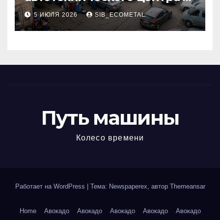
районе 84-го километра
5 ИЮЛЯ 2026
SIB_ECOMETAL
МКАД
Путь машины
Колесо времени
Работает на WordPress
|
Тема: Newspaperex, автор
Themeansar
Home
Авокадо
Авокадо
Авокадо
Авокадо
Авокадо