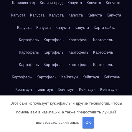
Калининград
Калининград
Капуста
Капуста
Капуста
Капуста
Капуста
Капуста
Капуста
Капуста
Капуста
Капуста
Капуста
Капуста
Капуста
Карта сайта
Картофель
Картофель
Картофель
Картофель
Картофель
Картофель
Картофель
Картофель
Картофель
Картофель
Картофель
Картофель
Картофель
Картофель
Кейптаун
Кейптаун
Кейптаун
Кейптаун
Кейптаун
Кейптаун
Кейптаун
Кейптаун
Кейптаун
Кейптаун
Кейптаун
Кейптаун
Кейптаун
Этот сайт использует куки-файлы и другие технологии, чтобы
помочь вам в навигации, а также предоставить лучший
Кейптаун
Кейптаун
Кейптаун
Кейптаун
Кейптаун
пользовательский опыт.
OK
Клубника
Клубника
Клубника
Клубника
Клубника