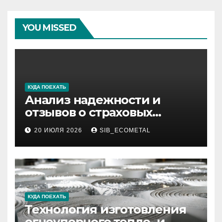
YOU MISSED
КУДА ПОЕХАТЬ
Анализ надежности и
отзывов о страховых
компаниях по итогам 2026
20 ИЮЛЯ 2026
SIB_ECOMETAL
года
КУДА ПОЕХАТЬ
Технология изготовления
огнеупорного тепло- и