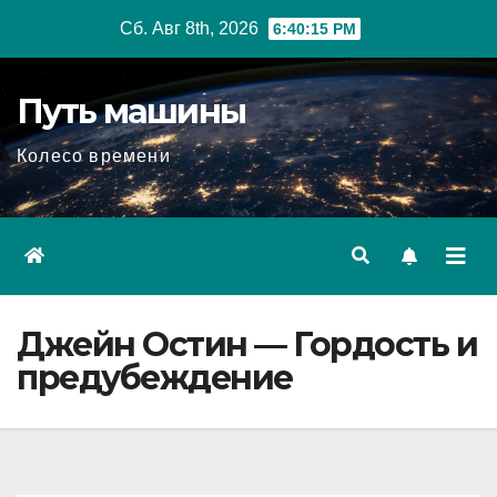
Перейти
Сб. Авг 8th, 2026
6:40:16 PM
к
содержимому
Путь машины
Колесо времени
Джейн Остин — Гордость и
предубеждение