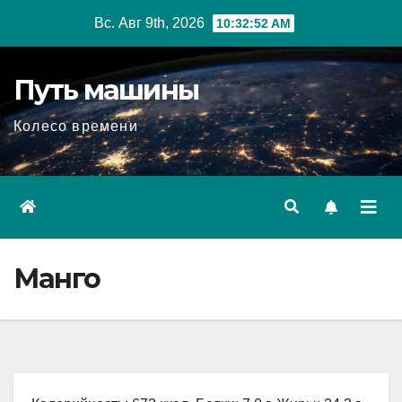
Перейти
Вс. Авг 9th, 2026
10:32:53 AM
к
содержимому
Путь машины
Колесо времени
Манго