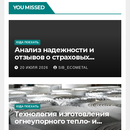
YOU MISSED
КУДА ПОЕХАТЬ
Анализ надежности и
отзывов о страховых
компаниях по итогам 2026
20 ИЮЛЯ 2026
SIB_ECOMETAL
года
КУДА ПОЕХАТЬ
Технология изготовления
огнеупорного тепло- и
звукоизоляционного