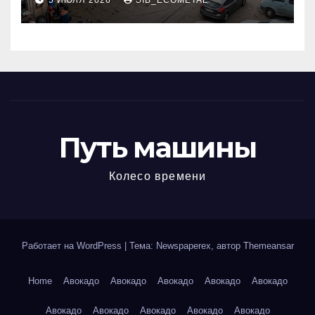
5 ИЮЛЯ 2026
SIB_ECOMETAL
МКАД
Путь машины
Колесо времени
Работает на WordPress
|
Тема: Newspaperex, автор
Themeansar
Home
Авокадо
Авокадо
Авокадо
Авокадо
Авокадо
Авокадо
Авокадо
Авокадо
Авокадо
Авокадо