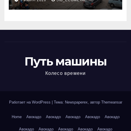
5 ИЮЛЯ 2026
SIB_ECOMETAL
МКАД
Путь машины
Колесо времени
Работает на WordPress
|
Тема: Newspaperex, автор
Themeansar
Home
Авокадо
Авокадо
Авокадо
Авокадо
Авокадо
Авокадо
Авокадо
Авокадо
Авокадо
Авокадо