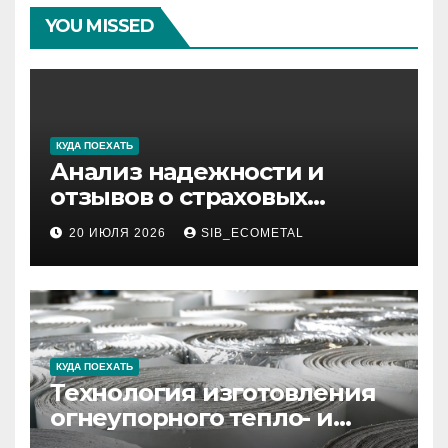
YOU MISSED
КУДА ПОЕХАТЬ
Анализ надежности и
отзывов о страховых
компаниях по итогам 2026
20 ИЮЛЯ 2026
SIB_ECOMETAL
года
КУДА ПОЕХАТЬ
Технология изготовления
огнеупорного тепло- и
звукоизоляционного