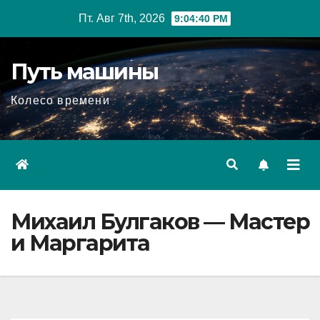
Перейти
Пт. Авг 7th, 2026
9:04:41 PM
к
содержимому
Путь машины
Колесо времени
Михаил Булгаков — Мастер
и Маргарита