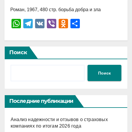
Роман, 1967, 480 стр. борьба добра и зла
W
T
V
Vi
O
О
h
el
K
b
d
тп
at
e
er
n
р
s
gr
o
а
Поиск
A
a
kl
в
p
m
a
и
Поиск
p
ss
ть
ni
ki
Последние публикации
Анализ надежности и отзывов о страховых
компаниях по итогам 2026 года