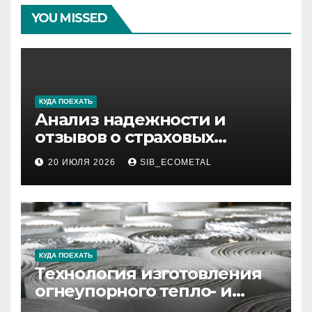
YOU MISSED
КУДА ПОЕХАТЬ
Анализ надежности и
отзывов о страховых
компаниях по итогам 2026
20 ИЮЛЯ 2026
SIB_ECOMETAL
года
КУДА ПОЕХАТЬ
Технология изготовления
огнеупорного тепло- и
звукоизоляционного