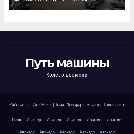
5 ИЮЛЯ 2026
SIB_ECOMETAL
МКАД
Путь машины
Колесо времени
Работает на WordPress
|
Тема: Newspaperex, автор
Themeansar
Home
Авокадо
Авокадо
Авокадо
Авокадо
Авокадо
Авокадо
Авокадо
Авокадо
Авокадо
Авокадо