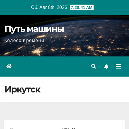
Перейти
Сб. Авг 8th, 2026
7:20:42 AM
к
содержимому
Путь машины
Колесо времени
Иркутск