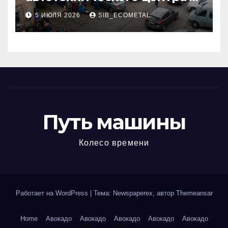
районе 84-го километра
5 ИЮЛЯ 2026
SIB_ECOMETAL
МКАД
Путь машины
Колесо времени
Работает на WordPress
|
Тема: Newspaperex, автор
Themeansar
Home
Авокадо
Авокадо
Авокадо
Авокадо
Авокадо