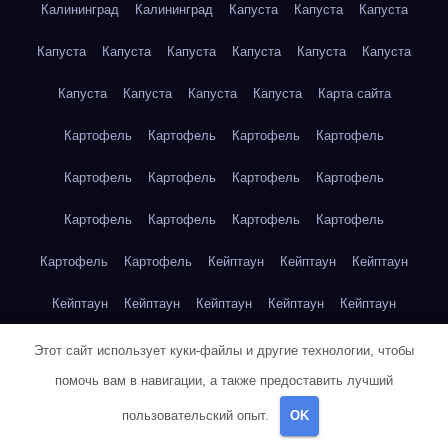
Калининград
Калининград
Капуста
Капуста
Капуста
Капуста
Капуста
Капуста
Капуста
Капуста
Капуста
Капуста
Капуста
Капуста
Капуста
Карта сайта
Картофель
Картофель
Картофель
Картофель
Картофель
Картофель
Картофель
Картофель
Картофель
Картофель
Картофель
Картофель
Картофель
Картофель
Кейптаун
Кейптаун
Кейптаун
Кейптаун
Кейптаун
Кейптаун
Кейптаун
Кейптаун
Кейптаун
Кейптаун
Кейптаун
Кейптаун
Кейптаун
Этот сайт использует куки-файлы и другие технологии, чтобы
помочь вам в навигации, а также предоставить лучший
Кейптаун
Кейптаун
Кейптаун
Кейптаун
Кейптаун
пользовательский опыт.
OK
Клубника
Клубника
Клубника
Клубника
Клубника