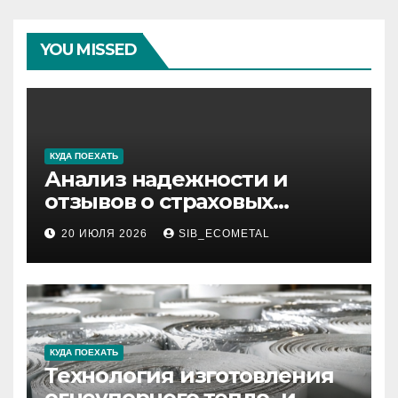
YOU MISSED
КУДА ПОЕХАТЬ
Анализ надежности и
отзывов о страховых
компаниях по итогам 2026
20 ИЮЛЯ 2026
SIB_ECOMETAL
года
КУДА ПОЕХАТЬ
Технология изготовления
огнеупорного тепло- и