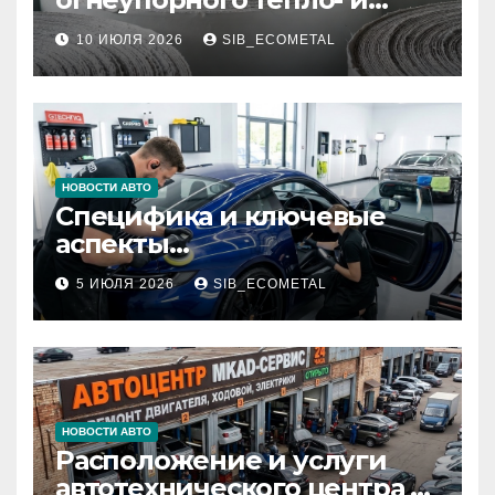
звукоизоляционного
10 ИЮЛЯ 2026
SIB_ECOMETAL
картона МКРК-500 из
муллитокремнеземистого
волокна
НОВОСТИ АВТО
Специфика и ключевые
аспекты
профессионального
5 ИЮЛЯ 2026
SIB_ECOMETAL
детейлинга кузова и
салона
НОВОСТИ АВТО
Расположение и услуги
автотехнического центра в