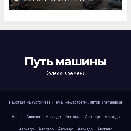
5 ИЮЛЯ 2026
SIB_ECOMETAL
МКАД
Путь машины
Колесо времени
Работает на WordPress
|
Тема: Newspaperex, автор
Themeansar
Home
Авокадо
Авокадо
Авокадо
Авокадо
Авокадо
Авокадо
Авокадо
Авокадо
Авокадо
Авокадо