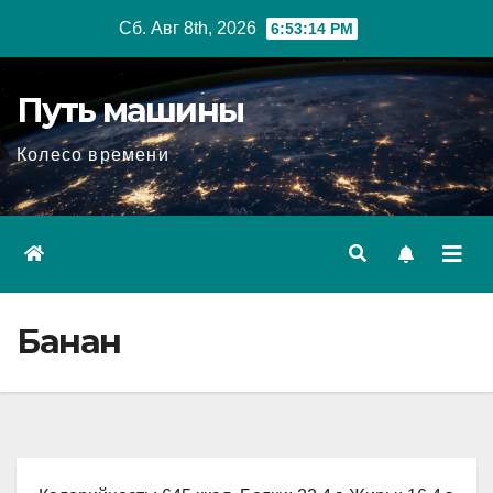
Перейти
Сб. Авг 8th, 2026
6:53:15 PM
к
содержимому
Путь машины
Колесо времени
Банан