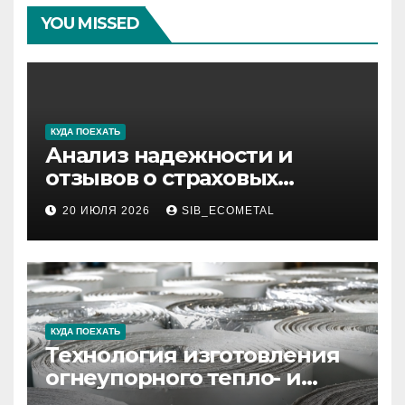
YOU MISSED
КУДА ПОЕХАТЬ
Анализ надежности и
отзывов о страховых
компаниях по итогам 2026
20 ИЮЛЯ 2026
SIB_ECOMETAL
года
КУДА ПОЕХАТЬ
Технология изготовления
огнеупорного тепло- и
звукоизоляционного