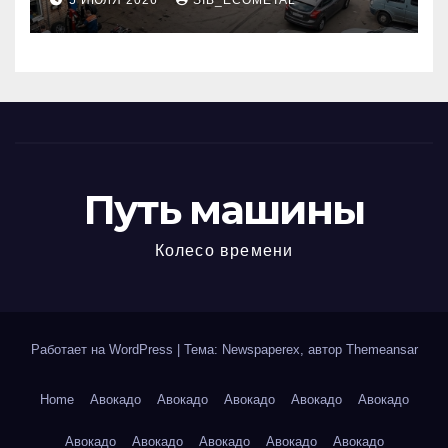
5 ИЮЛЯ 2026
SIB_ECOMETAL
МКАД
Путь машины
Колесо времени
Работает на WordPress
|
Тема: Newspaperex, автор
Themeansar
Home
Авокадо
Авокадо
Авокадо
Авокадо
Авокадо
Авокадо
Авокадо
Авокадо
Авокадо
Авокадо