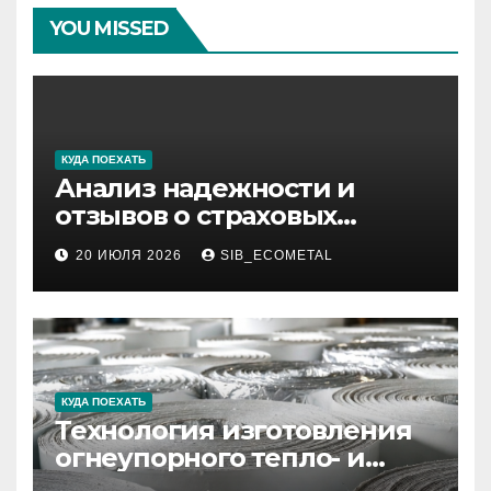
YOU MISSED
КУДА ПОЕХАТЬ
Анализ надежности и
отзывов о страховых
компаниях по итогам 2026
20 ИЮЛЯ 2026
SIB_ECOMETAL
года
КУДА ПОЕХАТЬ
Технология изготовления
огнеупорного тепло- и
звукоизоляционного