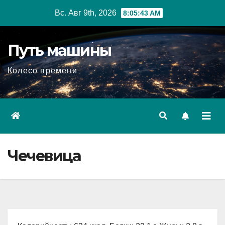
Перейти
Вс. Авг 9th, 2026
8:05:44 AM
к
содержимому
Путь машины
Колесо времени
Чечевица