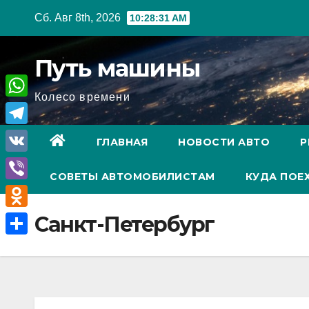
Перейти
Сб. Авг 8th, 2026
10:28:32 AM
к
содержимому
Путь машины
Колесо времени
W
h
T
ГЛАВНАЯ
НОВОСТИ АВТО
Р
a
e
V
t
СОВЕТЫ АВТОМОБИЛИСТАМ
КУДА ПОЕ
l
K
V
s
e
i
A
O
Санкт-Петербург
g
b
p
d
r
О
e
p
n
a
т
r
o
m
п
k