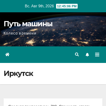
Перейти
Вс. Авг 9th, 2026
12:45:07 PM
к
содержимому
Путь машины
Колесо времени
Иркутск