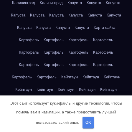
Калининград
Калининград
Капуста
Капуста
Капуста
Капуста
Капуста
Капуста
Капуста
Капуста
Капуста
Капуста
Капуста
Капуста
Капуста
Карта сайта
Картофель
Картофель
Картофель
Картофель
Картофель
Картофель
Картофель
Картофель
Картофель
Картофель
Картофель
Картофель
Картофель
Картофель
Кейптаун
Кейптаун
Кейптаун
Кейптаун
Кейптаун
Кейптаун
Кейптаун
Кейптаун
Кейптаун
Кейптаун
Кейптаун
Кейптаун
Кейптаун
Этот сайт использует куки-файлы и другие технологии, чтобы
помочь вам в навигации, а также предоставить лучший
Кейптаун
Кейптаун
Кейптаун
Кейптаун
Кейптаун
пользовательский опыт.
OK
Клубника
Клубника
Клубника
Клубника
Клубника