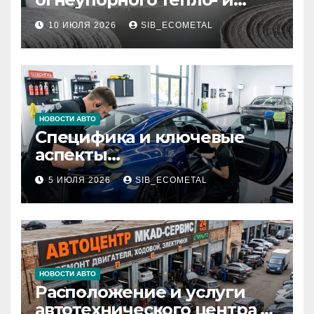
звукоизоляционного
10 ИЮЛЯ 2026
SIB_ECOMETAL
картона МКРК-500 из
муллитокремнеземистого
волокна
НОВОСТИ АВТО
Специфика и ключевые
аспекты
профессионального
5 ИЮЛЯ 2026
SIB_ECOMETAL
детейлинга кузова и
салона
НОВОСТИ АВТО
Расположение и услуги
автотехнического центра в