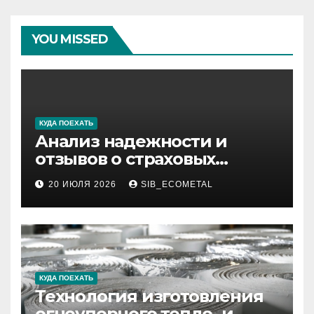
YOU MISSED
КУДА ПОЕХАТЬ
Анализ надежности и
отзывов о страховых
компаниях по итогам 2026
20 ИЮЛЯ 2026
SIB_ECOMETAL
года
КУДА ПОЕХАТЬ
Технология изготовления
огнеупорного тепло- и