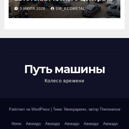
районе 84-го километра
5 ИЮЛЯ 2026
SIB_ECOMETAL
МКАД
Путь машины
Колесо времени
Работает на WordPress
|
Тема: Newspaperex, автор
Themeansar
Home
Авокадо
Авокадо
Авокадо
Авокадо
Авокадо