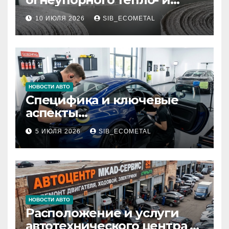
звукоизоляционного
10 ИЮЛЯ 2026
SIB_ECOMETAL
картона МКРК-500 из
муллитокремнеземистого
волокна
НОВОСТИ АВТО
Специфика и ключевые
аспекты
профессионального
5 ИЮЛЯ 2026
SIB_ECOMETAL
детейлинга кузова и
салона
НОВОСТИ АВТО
Расположение и услуги
автотехнического центра в