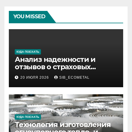
YOU MISSED
КУДА ПОЕХАТЬ
Анализ надежности и
отзывов о страховых
компаниях по итогам 2026
20 ИЮЛЯ 2026
SIB_ECOMETAL
года
КУДА ПОЕХАТЬ
Технология изготовления
огнеупорного тепло- и