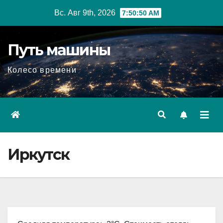
Перейти
Вс. Авг 9th, 2026
7:50:51 AM
к
содержимому
Путь машины
Колесо времени
Иркутск