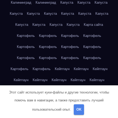
Калининград
Калининград
Капуста
Капуста
Капуста
Капуста
Капуста
Капуста
Капуста
Капуста
Капуста
Капуста
Капуста
Капуста
Капуста
Карта сайта
Картофель
Картофель
Картофель
Картофель
Картофель
Картофель
Картофель
Картофель
Картофель
Картофель
Картофель
Картофель
Картофель
Картофель
Кейптаун
Кейптаун
Кейптаун
Кейптаун
Кейптаун
Кейптаун
Кейптаун
Кейптаун
Кейптаун
Кейптаун
Кейптаун
Кейптаун
Кейптаун
Этот сайт использует куки-файлы и другие технологии, чтобы
помочь вам в навигации, а также предоставить лучший
Кейптаун
Кейптаун
Кейптаун
Кейптаун
Кейптаун
пользовательский опыт.
OK
Клубника
Клубника
Клубника
Клубника
Клубника