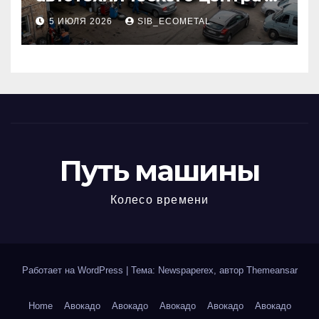
районе 84-го километра
5 ИЮЛЯ 2026
SIB_ECOMETAL
МКАД
Путь машины
Колесо времени
Работает на WordPress
|
Тема: Newspaperex, автор
Themeansar
Home
Авокадо
Авокадо
Авокадо
Авокадо
Авокадо