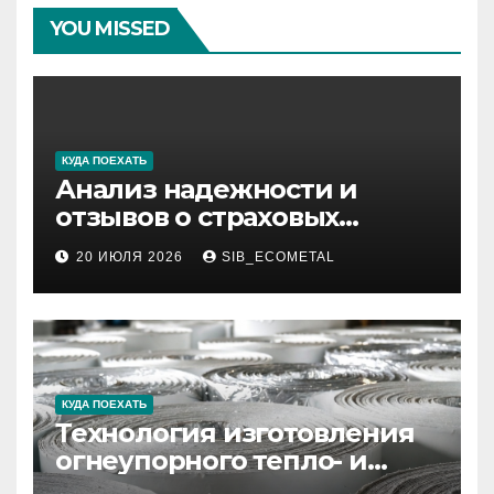
YOU MISSED
КУДА ПОЕХАТЬ
Анализ надежности и
отзывов о страховых
компаниях по итогам 2026
20 ИЮЛЯ 2026
SIB_ECOMETAL
года
КУДА ПОЕХАТЬ
Технология изготовления
огнеупорного тепло- и
звукоизоляционного