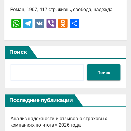
Роман, 1967, 417 стр. жизнь, свобода, надежда
W
T
V
Vi
O
О
h
el
K
b
d
тп
at
e
er
n
р
s
gr
o
а
Поиск
A
a
kl
в
p
m
a
и
Поиск
p
ss
ть
ni
ki
Последние публикации
Анализ надежности и отзывов о страховых
компаниях по итогам 2026 года