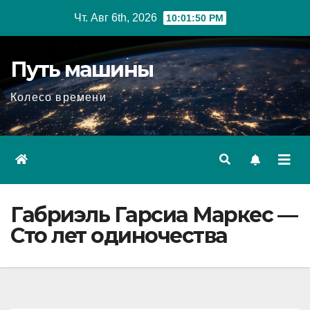
Перейти
Чт. Авг 6th, 2026
10:01:51 PM
к
содержимому
Путь машины
Колесо времени
Габриэль Гарсиа Маркес —
Сто лет одиночества