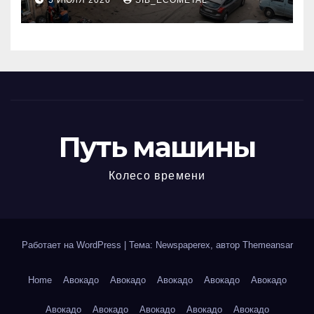
5 ИЮЛЯ 2026
SIB_ECOMETAL
МКАД
Путь машины
Колесо времени
Работает на WordPress
|
Тема: Newspaperex, автор
Themeansar
Home
Авокадо
Авокадо
Авокадо
Авокадо
Авокадо
Авокадо
Авокадо
Авокадо
Авокадо
Авокадо