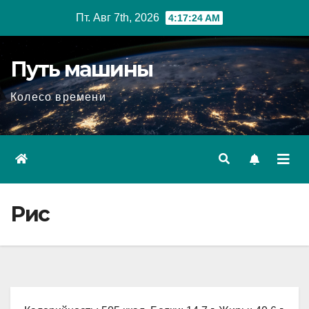
Перейти
Пт. Авг 7th, 2026
4:17:25 AM
к
содержимому
Путь машины
Колесо времени
Рис