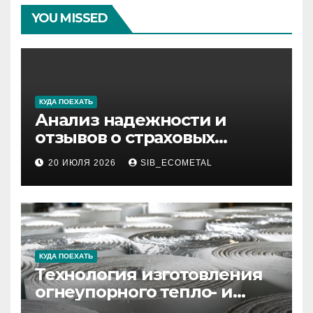
YOU MISSED
КУДА ПОЕХАТЬ
Анализ надежности и
отзывов о страховых
компаниях по итогам 2026
20 ИЮЛЯ 2026
SIB_ECOMETAL
года
КУДА ПОЕХАТЬ
Технология изготовления
огнеупорного тепло- и
звукоизоляционного