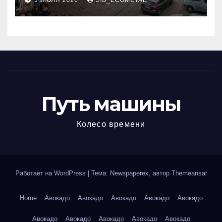
5 ИЮЛЯ 2026
SIB_ECOMETAL
МКАД
Путь машины
Колесо времени
Работает на WordPress
|
Тема: Newspaperex, автор
Themeansar
Home
Авокадо
Авокадо
Авокадо
Авокадо
Авокадо
Авокадо
Авокадо
Авокадо
Авокадо
Авокадо