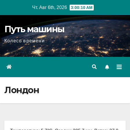
Перейти
Чт. Авг 6th, 2026
3:00:11 AM
к
содержимому
Путь машины
Колесо времени
Лондон