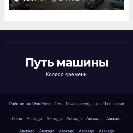
5 ИЮЛЯ 2026
SIB_ECOMETAL
МКАД
Путь машины
Колесо времени
Работает на WordPress
|
Тема: Newspaperex, автор
Themeansar
Home
Авокадо
Авокадо
Авокадо
Авокадо
Авокадо
Авокадо
Авокадо
Авокадо
Авокадо
Авокадо