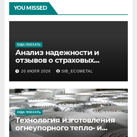
YOU MISSED
КУДА ПОЕХАТЬ
Анализ надежности и
отзывов о страховых
компаниях по итогам 2026
20 ИЮЛЯ 2026
SIB_ECOMETAL
года
КУДА ПОЕХАТЬ
Технология изготовления
огнеупорного тепло- и
звукоизоляционного