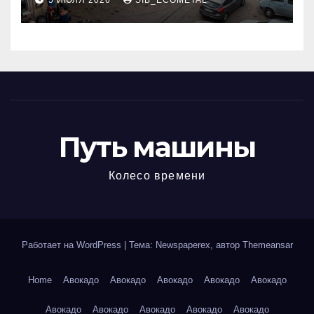
5 ИЮЛЯ 2026
SIB_ECOMETAL
МКАД
Путь машины
Колесо времени
Работает на WordPress
|
Тема: Newspaperex, автор
Themeansar
Home
Авокадо
Авокадо
Авокадо
Авокадо
Авокадо
Авокадо
Авокадо
Авокадо
Авокадо
Авокадо