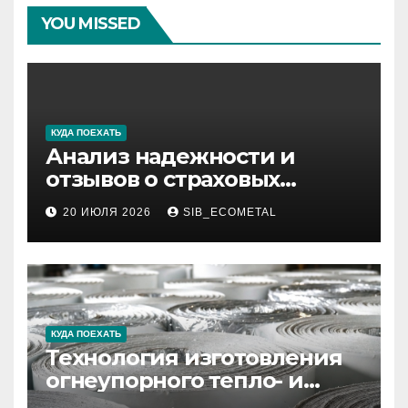
YOU MISSED
КУДА ПОЕХАТЬ
Анализ надежности и
отзывов о страховых
компаниях по итогам 2026
20 ИЮЛЯ 2026
SIB_ECOMETAL
года
КУДА ПОЕХАТЬ
Технология изготовления
огнеупорного тепло- и
звукоизоляционного