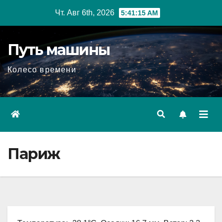
Перейти
Чт. Авг 6th, 2026
5:41:16 AM
к
содержимому
Путь машины
Колесо времени
Париж