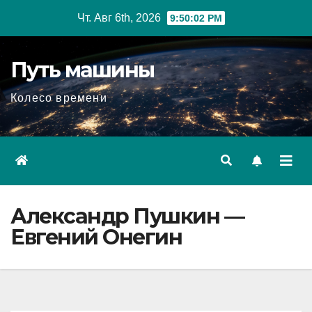
Перейти
Чт. Авг 6th, 2026
9:50:03 PM
к
содержимому
Путь машины
Колесо времени
Александр Пушкин —
Евгений Онегин