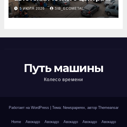
районе 84-го километра
5 ИЮЛЯ 2026
SIB_ECOMETAL
МКАД
Путь машины
Колесо времени
Работает на WordPress
|
Тема: Newspaperex, автор
Themeansar
Home
Авокадо
Авокадо
Авокадо
Авокадо
Авокадо