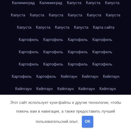
Калининград
Калининград
Капуста
Капуста
Капуста
Капуста
Капуста
Капуста
Капуста
Капуста
Капуста
Капуста
Капуста
Капуста
Капуста
Карта сайта
Картофель
Картофель
Картофель
Картофель
Картофель
Картофель
Картофель
Картофель
Картофель
Картофель
Картофель
Картофель
Картофель
Картофель
Кейптаун
Кейптаун
Кейптаун
Кейптаун
Кейптаун
Кейптаун
Кейптаун
Кейптаун
Кейптаун
Кейптаун
Кейптаун
Кейптаун
Кейптаун
Этот сайт использует куки-файлы и другие технологии, чтобы
помочь вам в навигации, а также предоставить лучший
Кейптаун
Кейптаун
Кейптаун
Кейптаун
Кейптаун
пользовательский опыт.
OK
Клубника
Клубника
Клубника
Клубника
Клубника