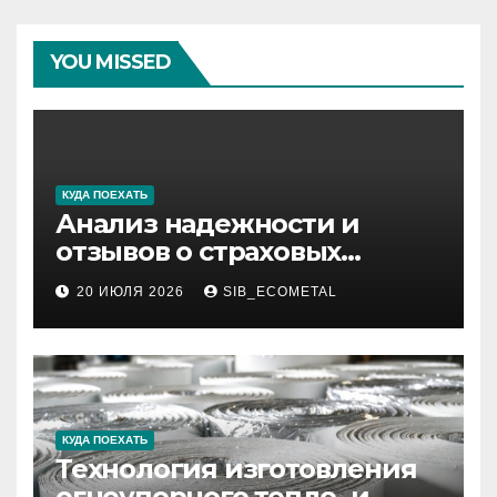
YOU MISSED
КУДА ПОЕХАТЬ
Анализ надежности и
отзывов о страховых
компаниях по итогам 2026
20 ИЮЛЯ 2026
SIB_ECOMETAL
года
КУДА ПОЕХАТЬ
Технология изготовления
огнеупорного тепло- и