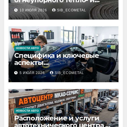
звукоизоляционного
10 ИЮЛЯ 2026
SIB_ECOMETAL
картона МКРК-500 из
муллитокремнеземистого
волокна
НОВОСТИ АВТО
Специфика и ключевые
аспекты
профессионального
5 ИЮЛЯ 2026
SIB_ECOMETAL
детейлинга кузова и
салона
НОВОСТИ АВТО
Расположение и услуги
автотехнического центра в