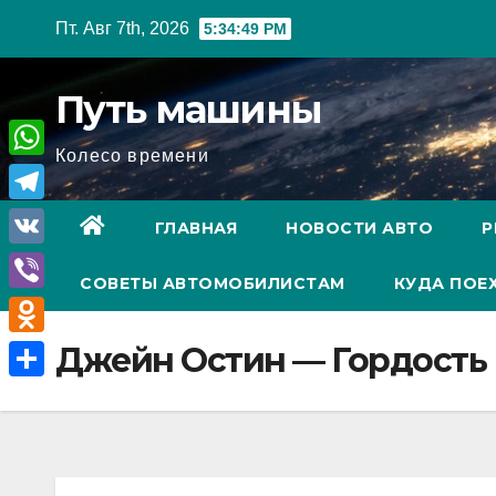
Перейти
Пт. Авг 7th, 2026
5:34:50 PM
к
содержимому
Путь машины
Колесо времени
W
h
T
ГЛАВНАЯ
НОВОСТИ АВТО
Р
a
e
V
t
СОВЕТЫ АВТОМОБИЛИСТАМ
КУДА ПОЕ
l
K
V
s
e
i
A
O
Джейн Остин — Гордость
g
b
p
d
r
О
e
p
n
a
т
r
o
m
п
k