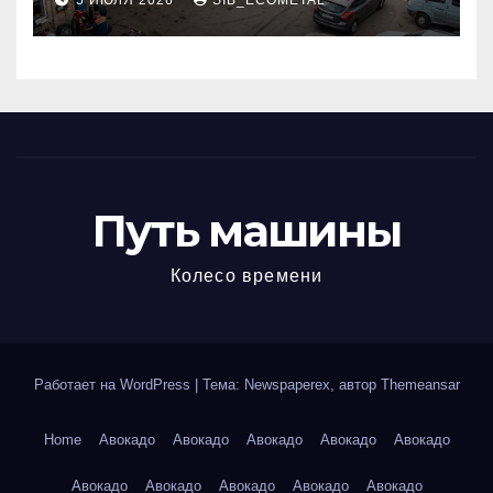
5 ИЮЛЯ 2026
SIB_ECOMETAL
МКАД
Путь машины
Колесо времени
Работает на WordPress
|
Тема: Newspaperex, автор
Themeansar
Home
Авокадо
Авокадо
Авокадо
Авокадо
Авокадо
Авокадо
Авокадо
Авокадо
Авокадо
Авокадо