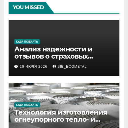
YOU MISSED
КУДА ПОЕХАТЬ
Анализ надежности и
отзывов о страховых
компаниях по итогам 2026
20 ИЮЛЯ 2026
SIB_ECOMETAL
года
КУДА ПОЕХАТЬ
Технология изготовления
огнеупорного тепло- и
звукоизоляционного