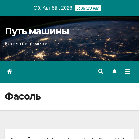
Перейти
Сб. Авг 8th, 2026
3:36:20 AM
к
содержимому
Путь машины
Колесо времени
Фасоль