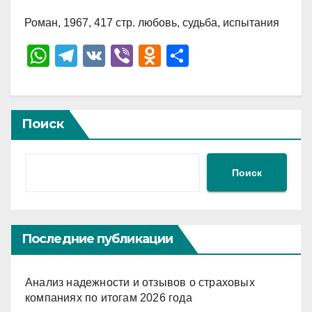
Роман, 1967, 417 стр. любовь, судьба, испытания
W
T
V
Vi
O
О
h
el
K
b
d
тп
at
e
er
n
р
s
gr
o
а
Поиск
A
a
kl
в
p
m
a
и
Поиск
p
ss
ть
ni
ki
Последние публикации
Анализ надежности и отзывов о страховых
компаниях по итогам 2026 года