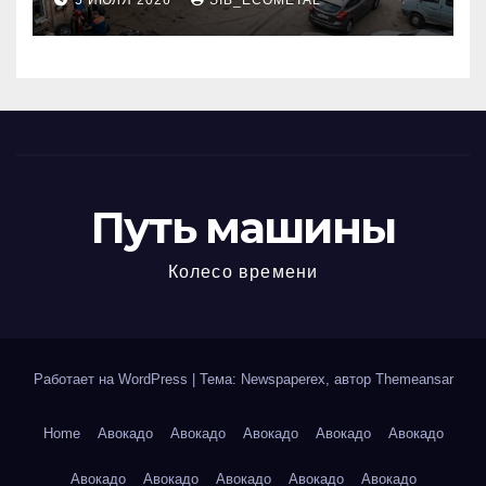
5 ИЮЛЯ 2026
SIB_ECOMETAL
МКАД
Путь машины
Колесо времени
Работает на WordPress
|
Тема: Newspaperex, автор
Themeansar
Home
Авокадо
Авокадо
Авокадо
Авокадо
Авокадо
Авокадо
Авокадо
Авокадо
Авокадо
Авокадо