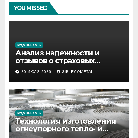
YOU MISSED
КУДА ПОЕХАТЬ
Анализ надежности и
отзывов о страховых
компаниях по итогам 2026
20 ИЮЛЯ 2026
SIB_ECOMETAL
года
КУДА ПОЕХАТЬ
Технология изготовления
огнеупорного тепло- и
звукоизоляционного