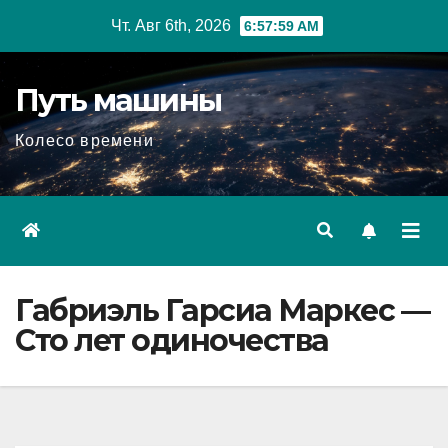
Перейти
Чт. Авг 6th, 2026
6:58:00 AM
к
содержимому
Путь машины
Колесо времени
Габриэль Гарсиа Маркес —
Сто лет одиночества