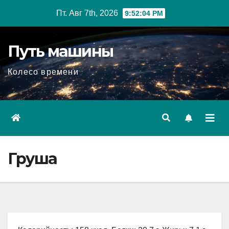
Перейти
Пт. Авг 7th, 2026
9:52:05 PM
к
содержимому
Путь машины
Колесо времени
Груша