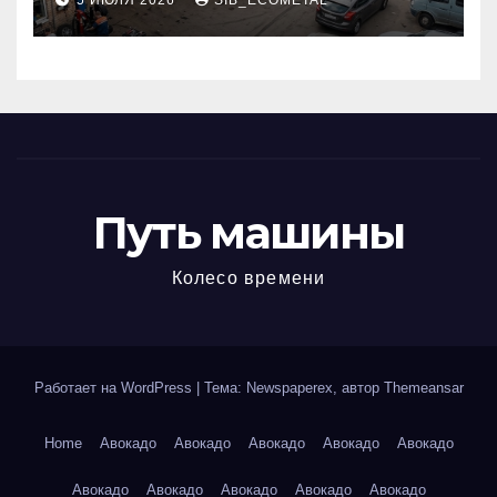
5 ИЮЛЯ 2026
SIB_ECOMETAL
МКАД
Путь машины
Колесо времени
Работает на WordPress
|
Тема: Newspaperex, автор
Themeansar
Home
Авокадо
Авокадо
Авокадо
Авокадо
Авокадо
Авокадо
Авокадо
Авокадо
Авокадо
Авокадо