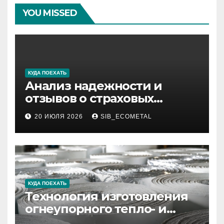
YOU MISSED
КУДА ПОЕХАТЬ
Анализ надежности и
отзывов о страховых
компаниях по итогам 2026
20 ИЮЛЯ 2026
SIB_ECOMETAL
года
КУДА ПОЕХАТЬ
Технология изготовления
огнеупорного тепло- и
звукоизоляционного