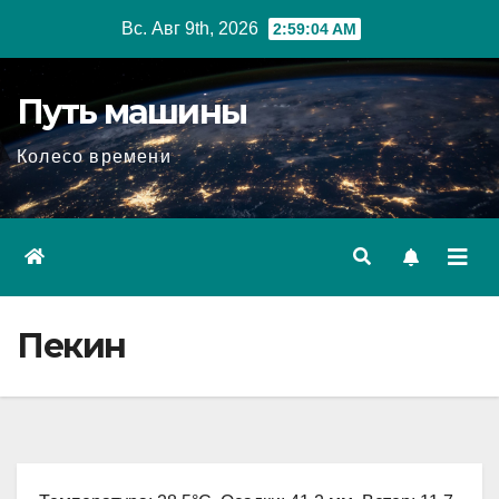
Перейти
Вс. Авг 9th, 2026
2:59:05 AM
к
содержимому
Путь машины
Колесо времени
Пекин