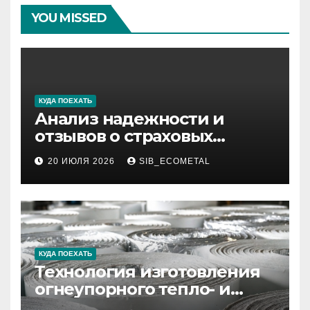
YOU MISSED
КУДА ПОЕХАТЬ
Анализ надежности и
отзывов о страховых
компаниях по итогам 2026
20 ИЮЛЯ 2026
SIB_ECOMETAL
года
КУДА ПОЕХАТЬ
Технология изготовления
огнеупорного тепло- и
звукоизоляционного