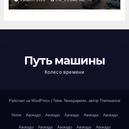
5 ИЮЛЯ 2026
SIB_ECOMETAL
МКАД
Путь машины
Колесо времени
Работает на WordPress
|
Тема: Newspaperex, автор
Themeansar
Home
Авокадо
Авокадо
Авокадо
Авокадо
Авокадо
Авокадо
Авокадо
Авокадо
Авокадо
Авокадо