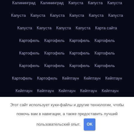
Калининград
Калининград
Капуста
Капуста
Капуста
Капуста
Капуста
Капуста
Капуста
Капуста
Капуста
Капуста
Капуста
Капуста
Капуста
Карта сайта
Картофель
Картофель
Картофель
Картофель
Картофель
Картофель
Картофель
Картофель
Картофель
Картофель
Картофель
Картофель
Картофель
Картофель
Кейптаун
Кейптаун
Кейптаун
Кейптаун
Кейптаун
Кейптаун
Кейптаун
Кейптаун
Кейптаун
Кейптаун
Кейптаун
Кейптаун
Кейптаун
Этот сайт использует куки-файлы и другие технологии, чтобы
помочь вам в навигации, а также предоставить лучший
Кейптаун
Кейптаун
Кейптаун
Кейптаун
Кейптаун
пользовательский опыт.
OK
Клубника
Клубника
Клубника
Клубника
Клубника