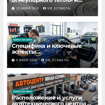
звукоизоляционного
10 ИЮЛЯ 2026
SIB_ECOMETAL
картона МКРК-500 из
муллитокремнеземистого
волокна
НОВОСТИ АВТО
Специфика и ключевые
аспекты
профессионального
5 ИЮЛЯ 2026
SIB_ECOMETAL
детейлинга кузова и
салона
НОВОСТИ АВТО
Расположение и услуги
автотехнического центра в