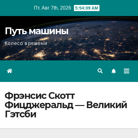
Перейти
Пт. Авг 7th, 2026
5:54:10 AM
к
содержимому
Путь машины
Колесо времени
Фрэнсис Скотт
Фицджеральд — Великий
Гэтсби