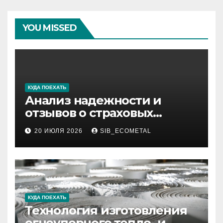
YOU MISSED
КУДА ПОЕХАТЬ
Анализ надежности и
отзывов о страховых
компаниях по итогам 2026
20 ИЮЛЯ 2026
SIB_ECOMETAL
года
КУДА ПОЕХАТЬ
Технология изготовления
огнеупорного тепло- и