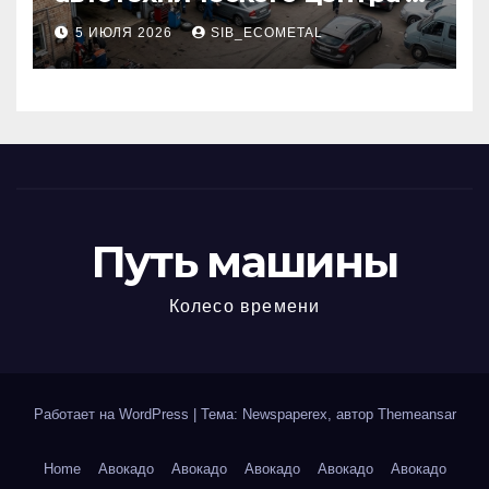
районе 84-го километра
5 ИЮЛЯ 2026
SIB_ECOMETAL
МКАД
Путь машины
Колесо времени
Работает на WordPress
|
Тема: Newspaperex, автор
Themeansar
Home
Авокадо
Авокадо
Авокадо
Авокадо
Авокадо