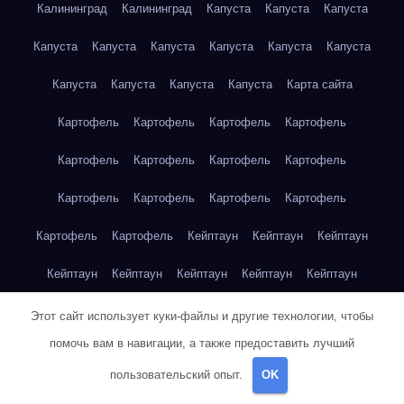
Калининград
Калининград
Капуста
Капуста
Капуста
Капуста
Капуста
Капуста
Капуста
Капуста
Капуста
Капуста
Капуста
Капуста
Капуста
Карта сайта
Картофель
Картофель
Картофель
Картофель
Картофель
Картофель
Картофель
Картофель
Картофель
Картофель
Картофель
Картофель
Картофель
Картофель
Кейптаун
Кейптаун
Кейптаун
Кейптаун
Кейптаун
Кейптаун
Кейптаун
Кейптаун
Кейптаун
Кейптаун
Кейптаун
Кейптаун
Кейптаун
Этот сайт использует куки-файлы и другие технологии, чтобы
помочь вам в навигации, а также предоставить лучший
Кейптаун
Кейптаун
Кейптаун
Кейптаун
Кейптаун
пользовательский опыт.
OK
Клубника
Клубника
Клубника
Клубника
Клубника