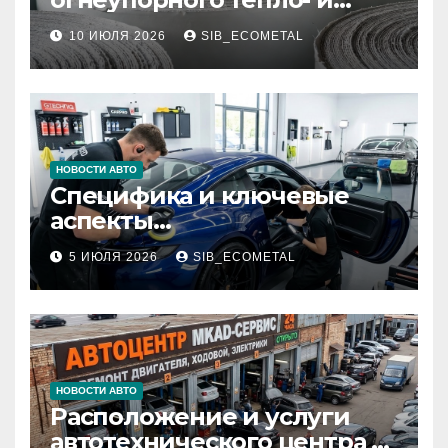
звукоизоляционного
10 ИЮЛЯ 2026
SIB_ECOMETAL
картона МКРК-500 из
муллитокремнеземистого
волокна
НОВОСТИ АВТО
Специфика и ключевые
аспекты
профессионального
5 ИЮЛЯ 2026
SIB_ECOMETAL
детейлинга кузова и
салона
НОВОСТИ АВТО
Расположение и услуги
автотехнического центра в