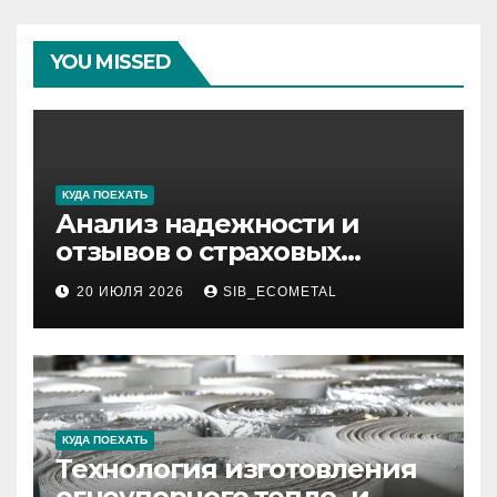
YOU MISSED
КУДА ПОЕХАТЬ
Анализ надежности и
отзывов о страховых
компаниях по итогам 2026
20 ИЮЛЯ 2026
SIB_ECOMETAL
года
КУДА ПОЕХАТЬ
Технология изготовления
огнеупорного тепло- и