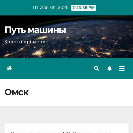
Перейти
Пт. Авг 7th, 2026
7:43:36 PM
к
содержимому
Путь машины
Колесо времени
Омск