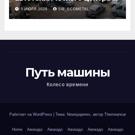
районе 84-го километра
5 ИЮЛЯ 2026
SIB_ECOMETAL
МКАД
Путь машины
Колесо времени
Работает на WordPress
|
Тема: Newspaperex, автор
Themeansar
Home
Авокадо
Авокадо
Авокадо
Авокадо
Авокадо