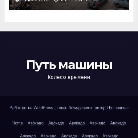
5 ИЮЛЯ 2026
SIB_ECOMETAL
МКАД
Путь машины
Колесо времени
Работает на WordPress
|
Тема: Newspaperex, автор
Themeansar
Home
Авокадо
Авокадо
Авокадо
Авокадо
Авокадо
Авокадо
Авокадо
Авокадо
Авокадо
Авокадо