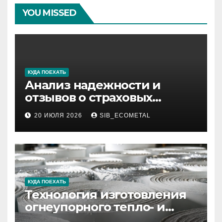
YOU MISSED
КУДА ПОЕХАТЬ
Анализ надежности и
отзывов о страховых
компаниях по итогам 2026
20 ИЮЛЯ 2026
SIB_ECOMETAL
года
КУДА ПОЕХАТЬ
Технология изготовления
огнеупорного тепло- и
звукоизоляционного