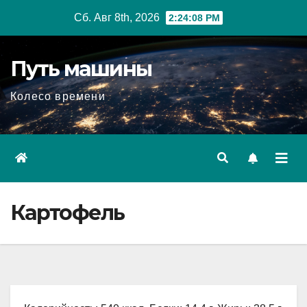
Перейти
Сб. Авг 8th, 2026
2:24:09 PM
к
содержимому
Путь машины
Колесо времени
Картофель