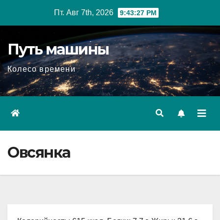
Перейти
Пт. Авг 7th, 2026
9:43:28 PM
к
содержимому
Путь машины
Колесо времени
Овсянка