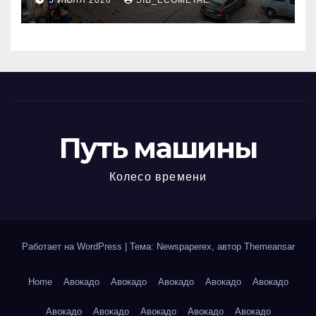
5 ИЮЛЯ 2026
SIB_ECOMETAL
МКАД
Путь машины
Колесо времени
Работает на WordPress
|
Тема: Newspaperex, автор
Themeansar
Home
Авокадо
Авокадо
Авокадо
Авокадо
Авокадо
Авокадо
Авокадо
Авокадо
Авокадо
Авокадо