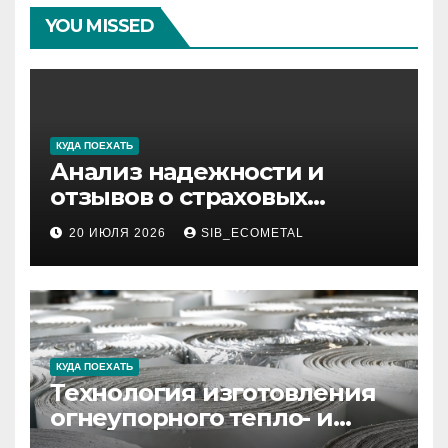
YOU MISSED
КУДА ПОЕХАТЬ
Анализ надежности и
отзывов о страховых
компаниях по итогам 2026
20 ИЮЛЯ 2026
SIB_ECOMETAL
года
КУДА ПОЕХАТЬ
Технология изготовления
огнеупорного тепло- и
звукоизоляционного