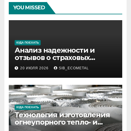
YOU MISSED
КУДА ПОЕХАТЬ
Анализ надежности и
отзывов о страховых
компаниях по итогам 2026
20 ИЮЛЯ 2026
SIB_ECOMETAL
года
КУДА ПОЕХАТЬ
Технология изготовления
огнеупорного тепло- и
звукоизоляционного