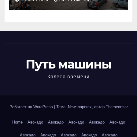
5 ИЮЛЯ 2026
SIB_ECOMETAL
МКАД
Путь машины
Колесо времени
Работает на WordPress
|
Тема: Newspaperex, автор
Themeansar
Home
Авокадо
Авокадо
Авокадо
Авокадо
Авокадо
Авокадо
Авокадо
Авокадо
Авокадо
Авокадо