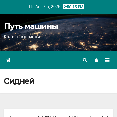
Перейти
Пт. Авг 7th, 2026
2:56:16 PM
к
содержимому
Путь машины
Колесо времени
Сидней